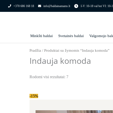
Pereiti
+370 686 168 18
info@baldainamams.lt
I-V: 10-18 val bei VI: 10-1
prie
turinio
Minkšti baldai
Svetainės baldai
Valgomojo bal
Pradžia
/ Produktai su žymomis “Indauja komoda”
Indauja komoda
Rodomi visi rezultatai: 7
Original price was: 703.00€.
Current price is: 597.00€.
-15%