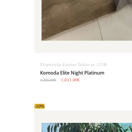
Ekspozicija Kaunas Taikos pr. 125B
Komoda Elite Night Platinum
1,011.00
€
1,265.00
€
Original price was: 1,318.00€.
Current price is: 1,186.00€.
-10%