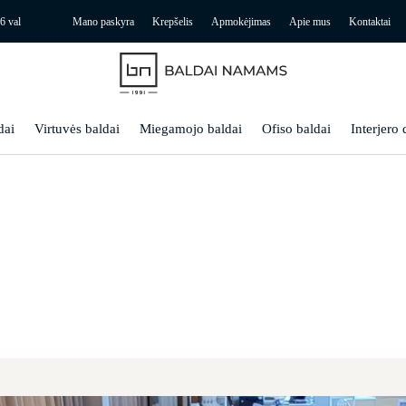
6 val
Mano paskyra
Krepšelis
Apmokėjimas
Apie mus
Kontaktai
dai
Virtuvės baldai
Miegamojo baldai
Ofiso baldai
Interjero 