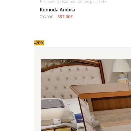
Ekspozicija Kaunas Taikos pr. 125B
Komoda Ambra
597.00
€
703.00
€
Original price was: 1,265.00€.
Current price is: 1,011.00€.
-20%