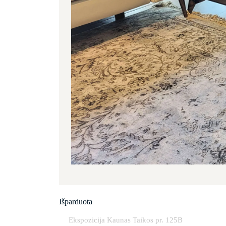
Išparduota
Ekspozicija Kaunas Taikos pr. 125B