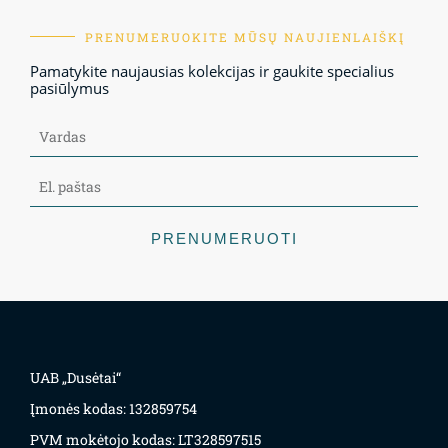
PRENUMERUOKITE MŪSŲ NAUJIENLAIŠKĮ
Pamatykite naujausias kolekcijas ir gaukite specialius
pasiūlymus
PRENUMERUOTI
UAB „Dusėtai“
Įmonės kodas: 132859754
PVM mokėtojo kodas: LT328597515