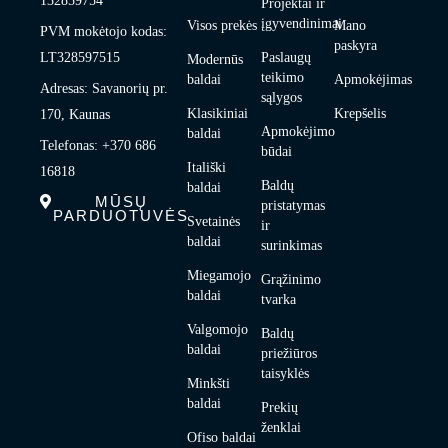
132859754
Projektai ir
įgyvendinimai
Visos prekės
Mano
PVM mokėtojo kodas:
paskyra
LT328597515
Paslaugų
Modernūs
teikimo
baldai
Apmokėjimas
Adresas: Savanorių pr.
sąlygos
Klasikiniai
Krepšelis
170, Kaunas
Apmokėjimo
baldai
Telefonas: +370 686
būdai
Itališki
16818
Baldų
baldai
MŪSŲ
pristatymas
PARDUOTUVĖS
Svetainės
ir
baldai
surinkimas
Miegamojo
Grąžinimo
baldai
tvarka
Valgomojo
Baldų
baldai
priežiūros
taisyklės
Minkšti
baldai
Prekių
ženklai
Ofiso baldai