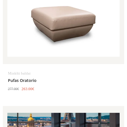
Minkšti baldai
Pufas Oratorio
263.00
€
277.00
€