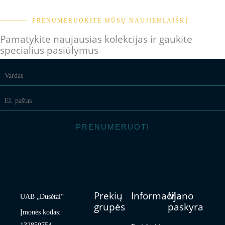
PRENUMERUOKITE MŪSŲ NAUJIENLAIŠKĮ
Pamatykite naujausias kolekcijas ir gaukite
specialius pasiūlymus
PRENUMERUOTI
Prekių
Informacija
Mano
UAB „Dusėtai“
grupės
paskyra
Įmonės kodas: