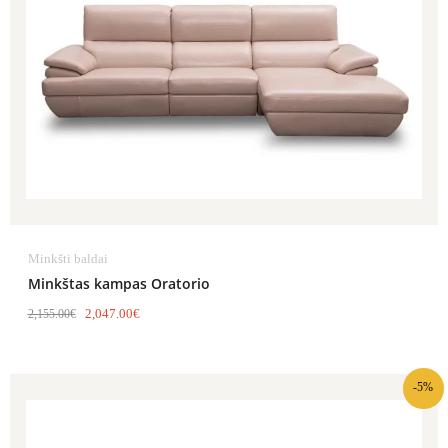
Minkšti baldai
Minkštas kampas Oratorio
2,047.00
€
2,155.00
€
-5%