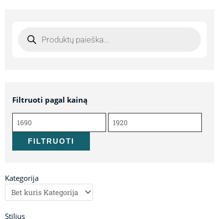
Products
search
Filtruoti pagal kainą
Min
Maks
kaina
kaina
FILTRUOTI
Kategorija
Stilius