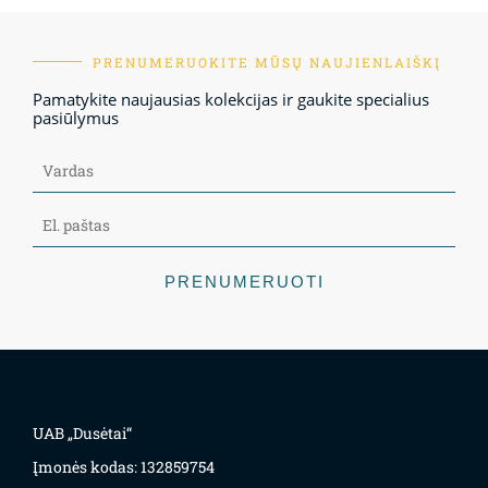
PRENUMERUOKITE MŪSŲ NAUJIENLAIŠKĮ
Pamatykite naujausias kolekcijas ir gaukite specialius
pasiūlymus
PRENUMERUOTI
UAB „Dusėtai“
Įmonės kodas: 132859754