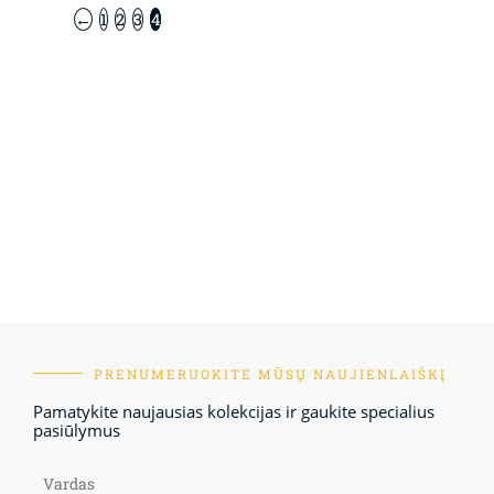
←
1
2
3
4
PRENUMERUOKITE MŪSŲ NAUJIENLAIŠKĮ
Pamatykite naujausias kolekcijas ir gaukite specialius
pasiūlymus