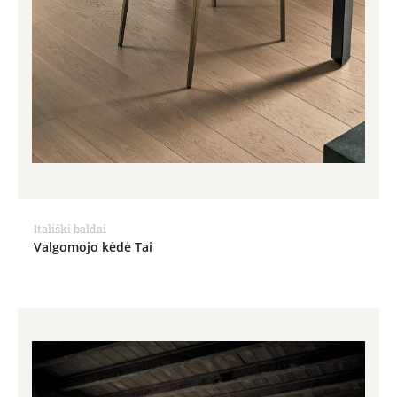
Itališki baldai
Valgomojo kėdė Tai