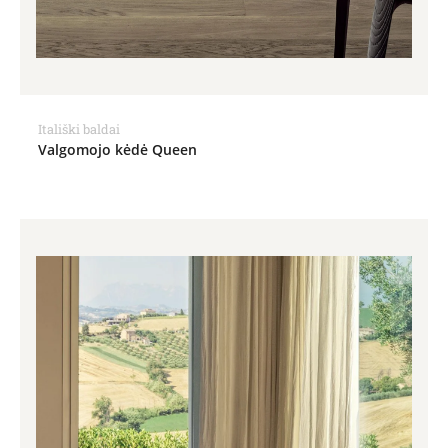
Itališki baldai
Valgomojo kėdė Queen