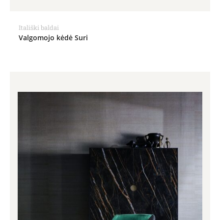
Itališki baldai
Valgomojo kėdė Suri