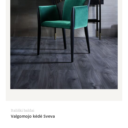
Itališki baldai
Valgomojo kėdė Sveva