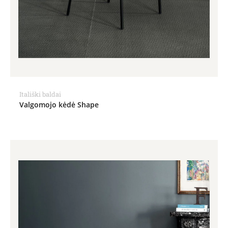
Itališki baldai
Valgomojo kėdė Shape