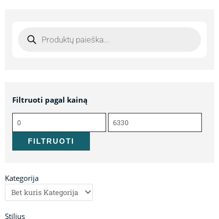
Products
search
Filtruoti pagal kainą
Min
Maks
kaina
kaina
FILTRUOTI
Kategorija
Stilius