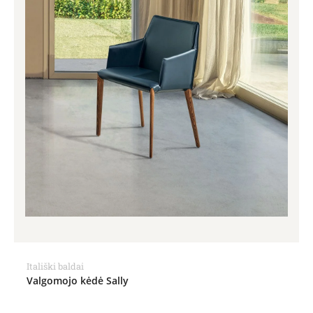
Itališki baldai
Valgomojo kėdė Sally