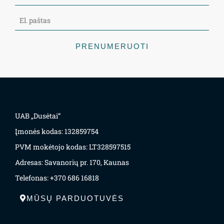
PRENUMERUOTI
UAB „Dusėtai“
Įmonės kodas: 132859754
PVM mokėtojo kodas: LT328597515
Adresas: Savanorių pr. 170, Kaunas
Telefonas: +370 686 16818
MŪSŲ PARDUOTUVĖS