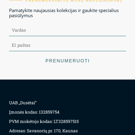
PRENUMERUOKITE MŪSŲ NAUJIENLAIŠKĮ
Pamatykite naujausias kolekcijas ir gaukite specialius
pasiūlymus
PRENUMERUOTI
UAB „Dusėtai“
Įmonės kodas: 132859754
PVM mokėtojo kodas: LT328597515
Adresas: Savanorių pr. 170, Kaunas