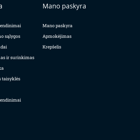
a
Mano paskyra
yvendinimai
Mano paskyra
mo sąlygos
Apmokėjimas
dai
Krepšelis
as ir surinkimas
ka
 taisyklės
yvendinimai