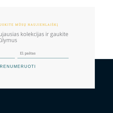
OKITE MŪSŲ NAUJIENLAIŠKĮ
jausias kolekcijas ir gaukite
iūlymus
RENUMERUOTI