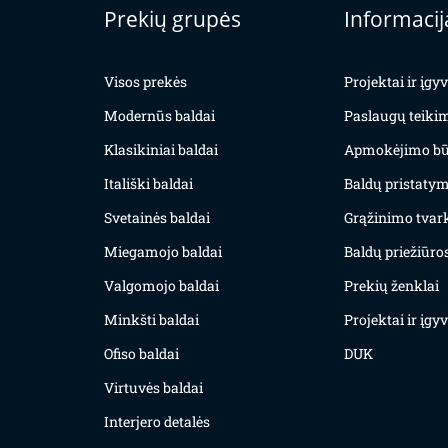
Prekių grupės
Informacij
Visos prekės
Projektai ir įg
Modernūs baldai
Paslaugų teiki
Klasikiniai baldai
Apmokėjimo bū
Itališki baldai
Baldų pristatym
Svetainės baldai
Grąžinimo tvar
Miegamojo baldai
Baldų priežiūros
Valgomojo baldai
Prekių ženklai
Minkšti baldai
Projektai ir įg
Ofiso baldai
DUK
Virtuvės baldai
Interjero detalės