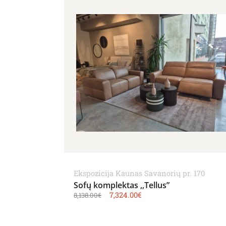
Ekspozicija Kaunas Savanorių pr. 170
Sofų komplektas ,,Tellus”
7,324.00
€
8,138.00
€