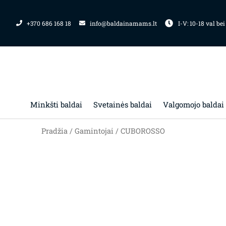
Pereiti
prie
+370 686 168 18
info@baldainamams.lt
I-V: 10-18 val bei
turinio
Minkšti baldai
Svetainės baldai
Valgomojo baldai
Pradžia
/ Gamintojai / CUBOROSSO