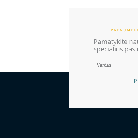
PRENUMERU
Pamatykite nau
specialius pas
P