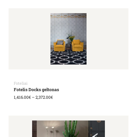
Price
range:
1,416.00€
through
2,372.00€
Foteliai
Fotelis Docks geltonas
1,416.00
€
–
2,372.00
€
Price
range:
1,416.00€
through