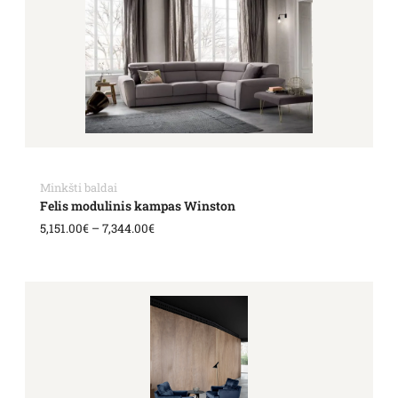
5,151.00€
through
7,344.00€
Minkšti baldai
Felis modulinis kampas Winston
5,151.00
€
–
7,344.00
€
Price
range:
1,428.00€
through
1,682.00€