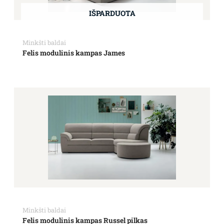
IŠPARDUOTA
Minkšti baldai
Felis modulinis kampas James
Price
range:
4,227.00€
through
5,918.00€
Minkšti baldai
Felis modulinis kampas Russel pilkas