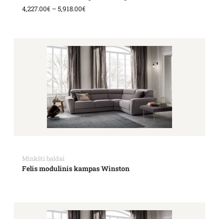
4,227.00
€
–
5,918.00
€
Minkšti baldai
Felis modulinis kampas Winston
Price
range: