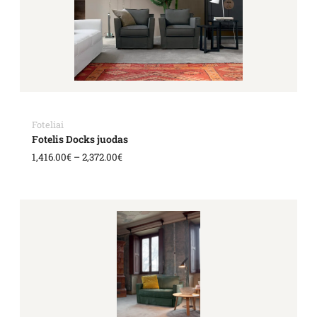
2,372.00€
Foteliai
Fotelis Docks juodas
1,416.00
€
–
2,372.00
€
Price
range:
1,416.00€
through
2,372.00€