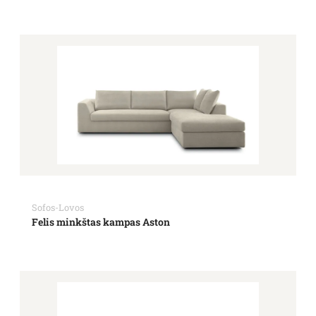
Sofos-Lovos
Felis minkštas kampas Aston
Price
range:
2,301.00€
through