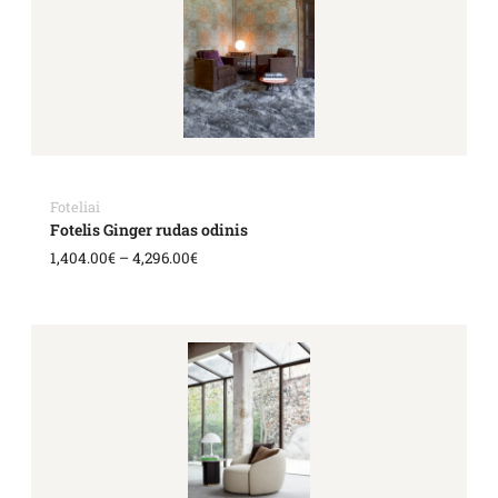
4,296.00€
Foteliai
Fotelis Ginger rudas odinis
1,404.00
€
–
4,296.00
€