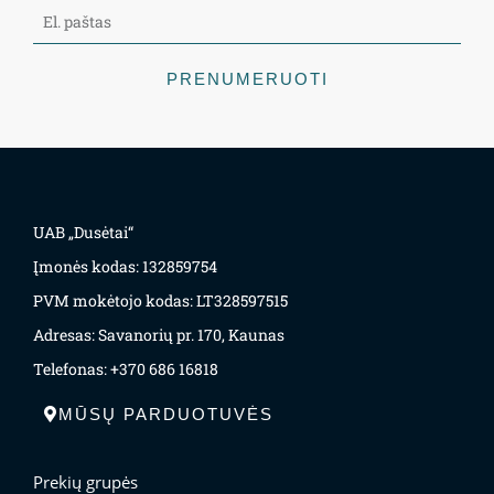
PRENUMERUOTI
UAB „Dusėtai“
Įmonės kodas: 132859754
PVM mokėtojo kodas: LT328597515
Adresas: Savanorių pr. 170, Kaunas
Telefonas: +370 686 16818
MŪSŲ PARDUOTUVĖS
Prekių grupės