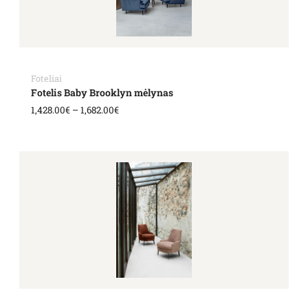
Foteliai
Fotelis Baby Brooklyn mėlynas
1,428.00
€
–
1,682.00
€
Price
range:
2,057.00€
through
2,178.00€