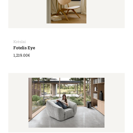
Krėslai
Fotelis Eye
1,219.00
€
Price
range:
3,102.00€
through
3,943.00€