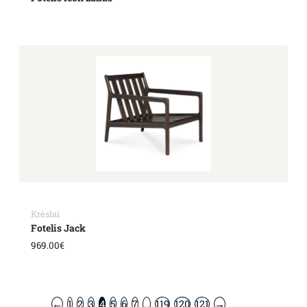
Krėslai
Fotelis Jack
969.00
€
←
1
2
3
4
5
6
7
…
119
120
121
→