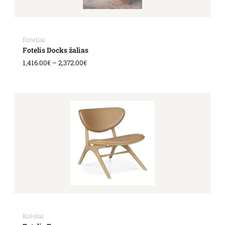
Foteliai
Fotelis Docks žalias
1,416.00
€
–
2,372.00
€
Krėslai