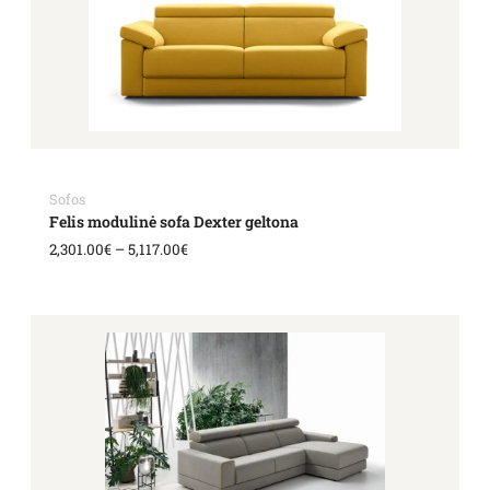
5,117.00€
Sofos
Felis modulinė sofa Dexter geltona
2,301.00
€
–
5,117.00
€