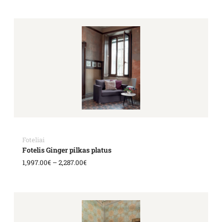
Price
range:
1,997.00€
through
2,287.00€
Foteliai
Fotelis Ginger pilkas platus
1,997.00
€
–
2,287.00
€
Price
range:
1,404.00€
through