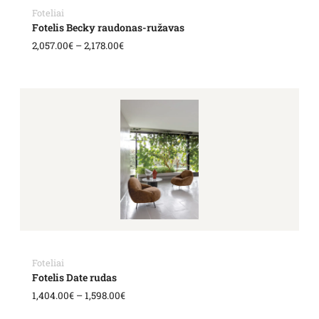
Foteliai
Fotelis Becky raudonas-ružavas
2,057.00
€
–
2,178.00
€
Price
range:
1,404.00€
through
1,598.00€
Foteliai
Fotelis Date rudas
1,404.00
€
–
1,598.00
€