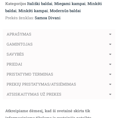
Kategorijos
Itališki baldai
,
Miegami kampai
,
Minkšti
baldai
,
Minkšti kampai
,
Modernūs baldai
Prekės ženklas:
Samoa Divani
APRAŠYMAS
GAMINTOJAS
SAVYBĖS
PRIEDAI
PRISTATYMO TERMINAS
PREKIŲ PRISTATYMAS/ATSIĖMIMAS
ATSISKAITYMAS UŽ PREKES
Atkreipiame dėmesį, kad ši svetainė skirta tik
informaciniams tikslams ir svetainėje pateikta