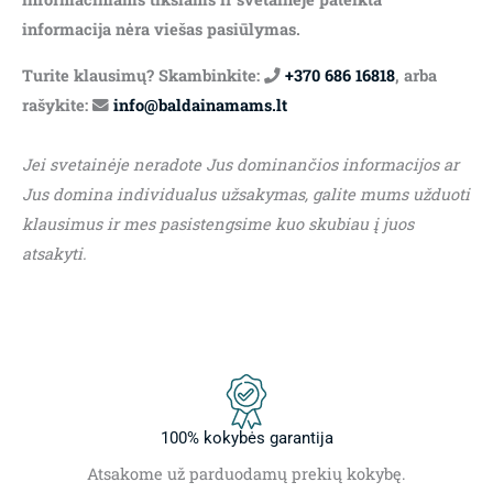
informacija nėra viešas pasiūlymas.
Turite klausimų? Skambinkite:
+370 686 16818
, arba
rašykite:
info@baldainamams.lt
Jei svetainėje neradote Jus dominančios informacijos ar
Jus domina individualus užsakymas, galite mums užduoti
klausimus ir mes pasistengsime kuo skubiau į juos
atsakyti.
100% kokybės garantija
Atsakome už parduodamų prekių kokybę.