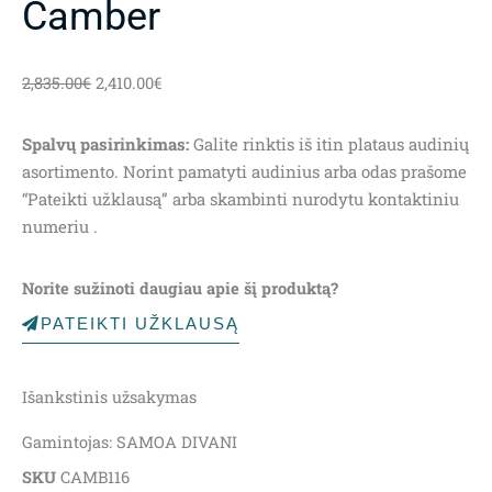
Camber
Original
Current
2,835.00
€
2,410.00
€
price
price
was:
is:
Spalvų pasirinkimas:
Galite rinktis iš itin plataus audinių
2,835.00€.
2,410.00€.
asortimento. Norint pamatyti audinius arba odas prašome
“Pateikti užklausą” arba skambinti nurodytu kontaktiniu
numeriu .
Norite sužinoti daugiau apie šį produktą?
PATEIKTI UŽKLAUSĄ
Išankstinis užsakymas
Gamintojas: SAMOA DIVANI
SKU
CAMB116