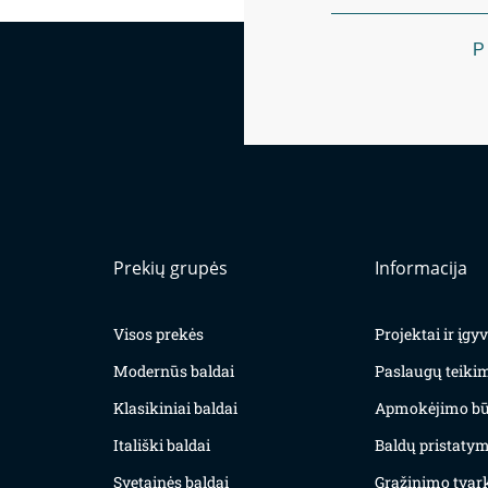
P
Prekių grupės
Informacija
Visos prekės
Projektai ir įg
Modernūs baldai
Paslaugų teiki
Klasikiniai baldai
Apmokėjimo bū
Itališki baldai
Baldų pristatym
Svetainės baldai
Grąžinimo tvar