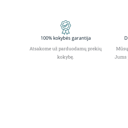
100% kokybės garantija
D
Atsakome už parduodamų prekių
Mūsų 
kokybę.
Jums 