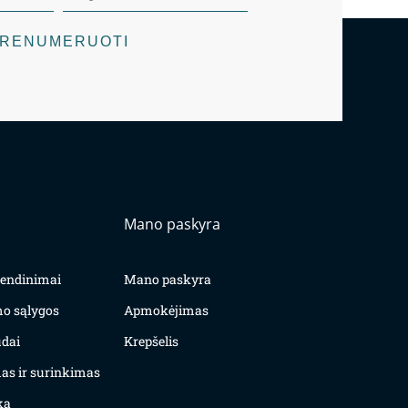
RENUMERUOTI
Mano paskyra
yvendinimai
Mano paskyra
mo sąlygos
Apmokėjimas
dai
Krepšelis
as ir surinkimas
ka