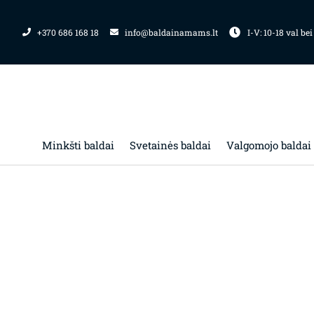
Pereiti
prie
+370 686 168 18
info@baldainamams.lt
I-V: 10-18 val bei
turinio
Minkšti baldai
Svetainės baldai
Valgomojo baldai