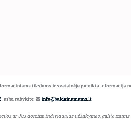
informaciniams tikslams ir svetainėje pateikta informacija 
8
, arba rašykite:
info@baldainamams.lt
acijos ar Jus domina individualus užsakymas, galite mums