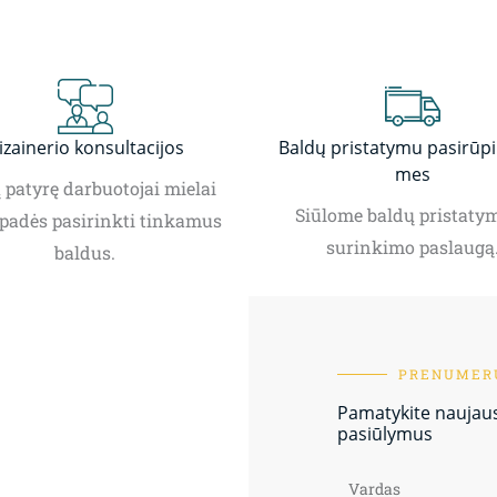
izainerio konsultacijos
Baldų pristatymu pasirūp
mes
patyrę darbuotojai mielai
Siūlome baldų pristatym
padės pasirinkti tinkamus
surinkimo paslaugą
baldus.
PRENUMERU
Pamatykite naujausi
pasiūlymus