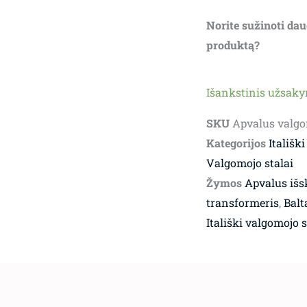
Norite sužinoti dau
produktą?
Išankstinis užsak
SKU
Apvalus valgo
Kategorijos
Itališki
Valgomojo stalai
Žymos
Apvalus išs
transformeris
,
Balt
Itališki valgomojo s