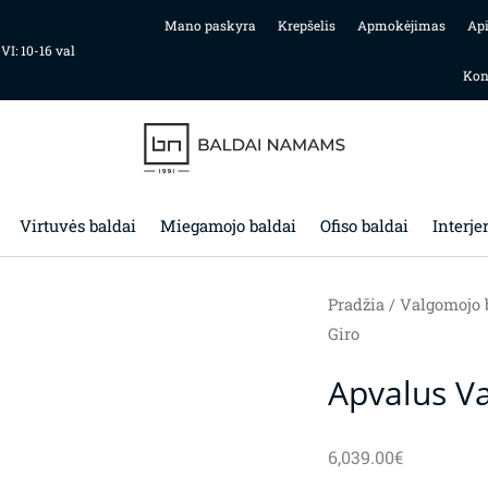
Mano paskyra
Krepšelis
Apmokėjimas
Ap
 VI: 10-16 val
Kon
Virtuvės baldai
Miegamojo baldai
Ofiso baldai
Interje
Pradžia
/
Valgomojo 
Giro
Apvalus Va
6,039.00
€