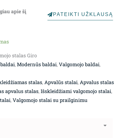
giau apie šį
PATEIKTI UŽKLAUSĄ
ymas
mojo stalas Giro
 baldai
,
Modernūs baldai
,
Valgomojo baldai
,
kleidžiamas stalas
,
Apvalūs stalai
,
Apvalus stalas
as apvalus stalas
,
Išskleidžiami valgomojo stalai
,
talai
,
Valgomojo stalai su prailginimu