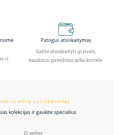
insime
Patogus atsiskaitymas
Galite atsiskaityti grynais,
o ir
bankiniu pavedimu arba kortele.
.
OKITE MŪSŲ NAUJIENLAIŠKĮ
as kolekcijas ir gaukite specialius