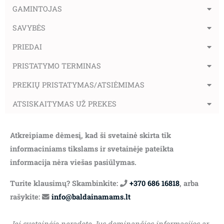
GAMINTOJAS
SAVYBĖS
PRIEDAI
PRISTATYMO TERMINAS
PREKIŲ PRISTATYMAS/ATSIĖMIMAS
ATSISKAITYMAS UŽ PREKES
Atkreipiame dėmesį, kad ši svetainė skirta tik
informaciniams tikslams ir svetainėje pateikta
informacija nėra viešas pasiūlymas.
Turite klausimų? Skambinkite:
+370 686 16818
, arba
rašykite:
info@baldainamams.lt
Jei svetainėje neradote Jus dominančios informacijos ar