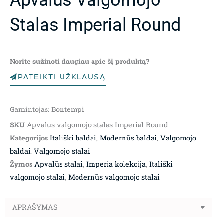
Stalas Imperial Round
Norite sužinoti daugiau apie šį produktą?
PATEIKTI UŽKLAUSĄ
Gamintojas: Bontempi
SKU
Apvalus valgomojo stalas Imperial Round
Kategorijos
Itališki baldai
,
Modernūs baldai
,
Valgomojo
baldai
,
Valgomojo stalai
Žymos
Apvalūs stalai
,
Imperia kolekcija
,
Itališki
valgomojo stalai
,
Modernūs valgomojo stalai
APRAŠYMAS