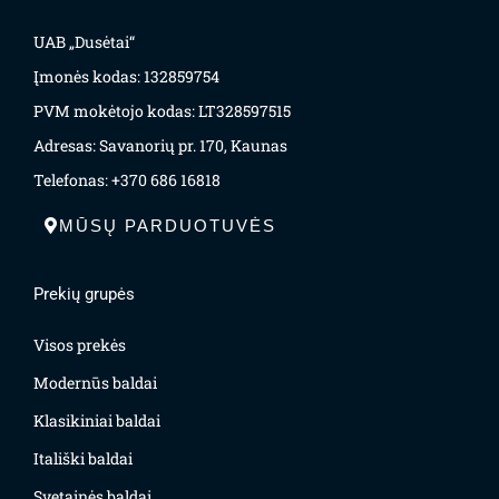
UAB „Dusėtai“
Įmonės kodas: 132859754
PVM mokėtojo kodas: LT328597515
Adresas: Savanorių pr. 170, Kaunas
Telefonas: +370 686 16818
MŪSŲ PARDUOTUVĖS
Prekių grupės
Visos prekės
Modernūs baldai
Klasikiniai baldai
Itališki baldai
Svetainės baldai