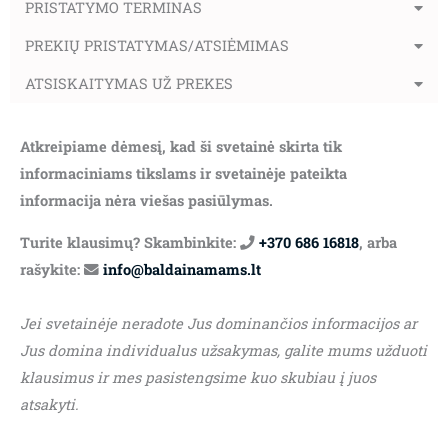
PRISTATYMO TERMINAS
PREKIŲ PRISTATYMAS/ATSIĖMIMAS
ATSISKAITYMAS UŽ PREKES
Atkreipiame dėmesį, kad ši svetainė skirta tik
informaciniams tikslams ir svetainėje pateikta
informacija nėra viešas pasiūlymas.
Turite klausimų? Skambinkite:
+370 686 16818
, arba
rašykite:
info@baldainamams.lt
Jei svetainėje neradote Jus dominančios informacijos ar
Jus domina individualus užsakymas, galite mums užduoti
klausimus ir mes pasistengsime kuo skubiau į juos
atsakyti.