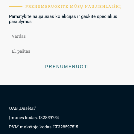
PRENUMERUOKITE MŪSŲ NAUJIENLAIŠKĮ
Pamatykite naujausias kolekcijas ir gaukite specialius
pasiūlymus
PRENUMERUOTI
UAB „Dusėtai“
Įmonės kodas: 132859754
PVM mokėtojo kodas: LT328597515