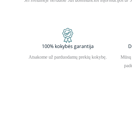
Jei svetainėje neradote Jus dominančios informacijos ar 
100% kokybės garantija
D
Atsakome už parduodamų prekių kokybę.
Mūsų 
padė