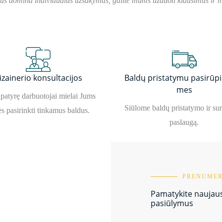
Jus domina individualus užsakymas, galite mums užduoti klausimus ir me
izainerio konsultacijos
Baldų pristatymu pasirūp
mes
patyrę darbuotojai mielai Jums
Siūlome baldų pristatymo ir su
s pasirinkti tinkamus baldus.
paslaugą.
PRENUMER
Pamatykite naujausi
pasiūlymus