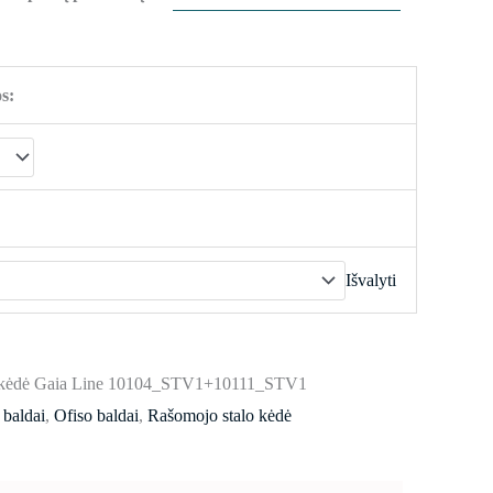
2,041.00€
s:
Išvalyti
 kėdė Gaia Line 10104_STV1+10111_STV1
baldai
,
Ofiso baldai
,
Rašomojo stalo kėdė