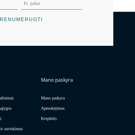
RENUMERUOTI
Mano paskyra
ndinimai
Mano paskyra
sąlygos
Apmokėjimas
i
Krepšelis
ir surinkimas