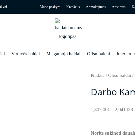
6 val
Mano paskyra
Krepšelis
Apmokėjimas
Apie mus
Ko
dai
Virtuvės baldai
Miegamojo baldai
Ofiso baldai
Interjero 
Pradžia
/
Ofiso baldai
/
Darbo Kam
1,807.00
€
–
2,041.00
€
Norite sužinoti daugi