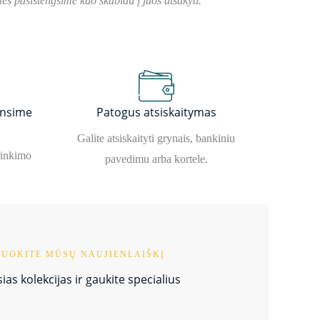
s pasistengsime kuo skubiau į juos atsakyti.
insime
Patogus atsiskaitymas
Galite atsiskaityti grynais, bankiniu
rinkimo
pavedimu arba kortele.
UOKITE MŪSŲ NAUJIENLAIŠKĮ
as kolekcijas ir gaukite specialius