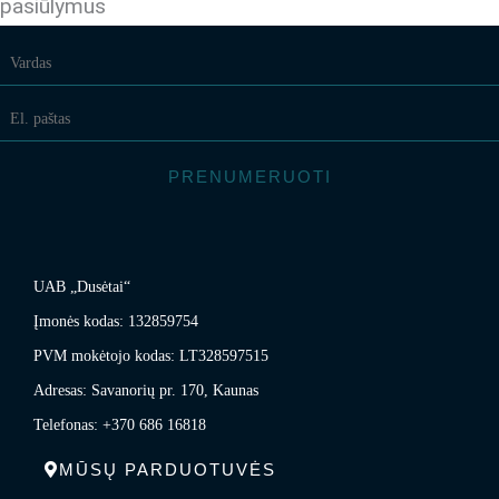
pasiūlymus
PRENUMERUOTI
UAB „Dusėtai“
Įmonės kodas: 132859754
PVM mokėtojo kodas: LT328597515
Adresas: Savanorių pr. 170, Kaunas
Telefonas: +370 686 16818
MŪSŲ PARDUOTUVĖS