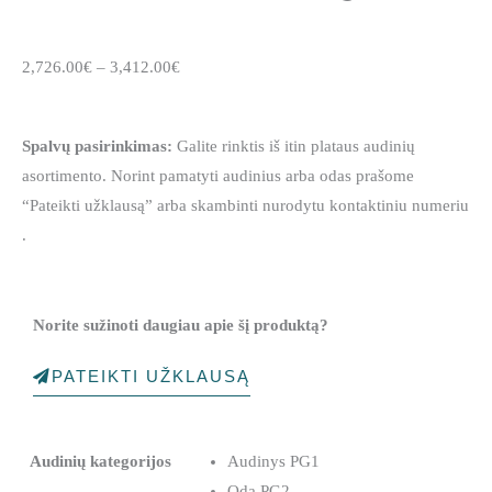
Price
2,726.00
€
–
3,412.00
€
range:
2,726.00€
Spalvų pasirinkimas:
Galite rinktis iš itin plataus audinių
through
asortimento. Norint pamatyti audinius arba odas prašome
3,412.00€
“Pateikti užklausą” arba skambinti nurodytu kontaktiniu numeriu
.
Norite sužinoti daugiau apie šį produktą?
PATEIKTI UŽKLAUSĄ
produkto
Audinių kategorijos
kiekis:
Audinys PG1
Fotelis
Oda PG2