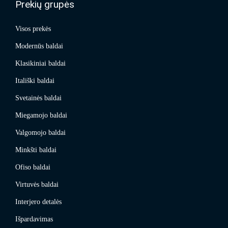
Prekių grupės
Visos prekės
Modernūs baldai
Klasikiniai baldai
Itališki baldai
Svetainės baldai
Miegamojo baldai
Valgomojo baldai
Minkšti baldai
Ofiso baldai
Virtuvės baldai
Interjero detalės
Išpardavimas