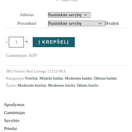
Nest
Atlošas
Lounge
Porankiai
Išvalyti
+
-
Į KREPŠELĮ
Gamintojas: KFF
SKU
Fotelis Nest Lounge 11212-SEA
Kategorijos
Foteliai
,
Minkšti baldai
,
Modernūs baldai
,
Odiniai baldai
Žymos
Modernūs foteliai
,
Modernus fotelis
,
Odinis fotelis
Aprašymas
Gamintojas
Savybės
Priedai