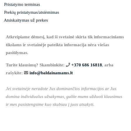
Pristatymo terminas
Prekių pristatymas/atsiėmimas
Atsiskaitymas už prekes
Atkreipiame dėmesį, kad ši svetainė skirta tik informaciniams
tikslams ir svetainėje pateikta informacija nėra viešas
pasiūlymas.
Turite klausimų? Skambinkite:
+370 686 16818
, arba
rašykite:
info@baldainamams.lt
Jei svetainėje neradote Jus dominančios informacijos ar Jus
domina individualus užsakymas, galite mums užduoti klausimus
ir mes pasistengsime kuo skubiau į juos atsakyti.