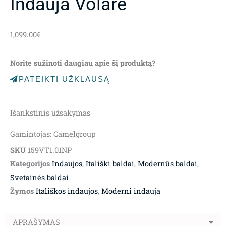
Indauja Volare
1,099.00
€
Norite sužinoti daugiau apie šį produktą?
PATEIKTI UŽKLAUSĄ
Išankstinis užsakymas
Gamintojas: Camelgroup
SKU
159VT1.01NP
Kategorijos
Indaujos
,
Itališki baldai
,
Modernūs baldai
,
Svetainės baldai
Žymos
Itališkos indaujos
,
Moderni indauja
APRAŠYMAS