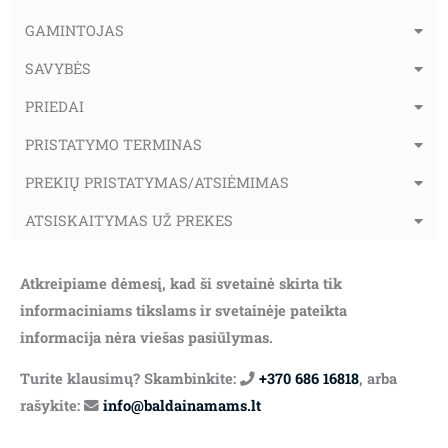
GAMINTOJAS
SAVYBĖS
PRIEDAI
PRISTATYMO TERMINAS
PREKIŲ PRISTATYMAS/ATSIĖMIMAS
ATSISKAITYMAS UŽ PREKES
Atkreipiame dėmesį, kad ši svetainė skirta tik
informaciniams tikslams ir svetainėje pateikta
informacija nėra viešas pasiūlymas.
Turite klausimų? Skambinkite:
+370 686 16818
, arba
rašykite:
info@baldainamams.lt