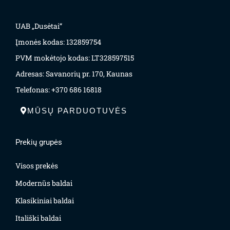
UAB „Dusėtai“
Įmonės kodas: 132859754
PVM mokėtojo kodas: LT328597515
Adresas: Savanorių pr. 170, Kaunas
Telefonas: +370 686 16818
MŪSŲ PARDUOTUVĖS
Prekių grupės
Visos prekės
Modernūs baldai
Klasikiniai baldai
Itališki baldai