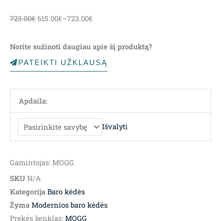
723.00
€
615.00
€
–
723.00
€
Norite sužinoti daugiau apie šį produktą?
PATEIKTI UŽKLAUSĄ
Apdaila:
Išvalyti
Gamintojas: MOGG
SKU
N/A
Kategorija
Baro kėdės
Žyma
Modernios baro kėdės
Prekės ženklas:
MOGG