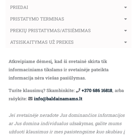
PRIEDAI
PRISTATYMO TERMINAS
PREKIŲ PRISTATYMAS/ATSIĖMIMAS
ATSISKAITYMAS UŽ PREKES
Atkreipiame dėmesį, kad ši svetainė skirta tik
informaciniams tikslams ir svetainėje pateikta
informacija nėra viešas pasiūlymas.
Turite klausimų? Skambinkite:
+370 686 16818
, arba
rašykite:
info@baldainamams.lt
Jei svetainėje neradote Jus dominančios informacijos
ar Jus domina individualus užsakymas, galite mums
užduoti klausimus ir mes pasistengsime kuo skubiau į