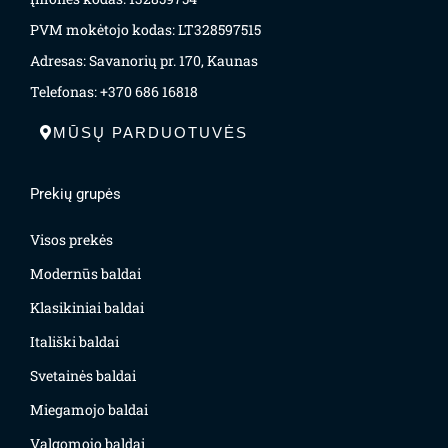
PVM mokėtojo kodas: LT328597515
Adresas: Savanorių pr. 170, Kaunas
Telefonas: +370 686 16818
MŪSŲ PARDUOTUVĖS
Prekių grupės
Visos prekės
Modernūs baldai
Klasikiniai baldai
Itališki baldai
Svetainės baldai
Miegamojo baldai
Valgomojo baldai