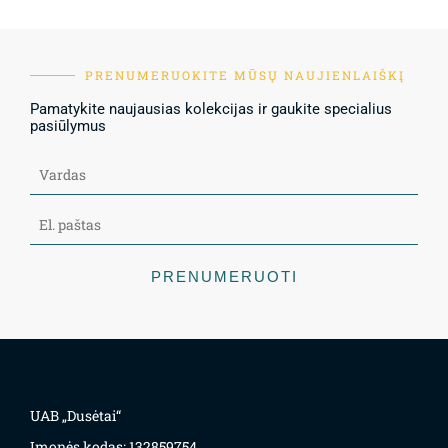
PRENUMERUOKITE MŪSŲ NAUJIENLAIŠKĮ
Pamatykite naujausias kolekcijas ir gaukite specialius
pasiūlymus
PRENUMERUOTI
UAB „Dusėtai“
Įmonės kodas: 132859754