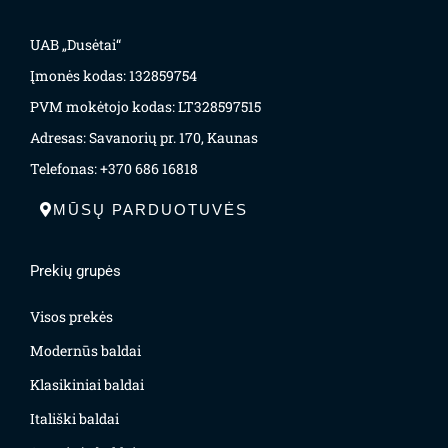
UAB „Dusėtai“
Įmonės kodas: 132859754
PVM mokėtojo kodas: LT328597515
Adresas: Savanorių pr. 170, Kaunas
Telefonas: +370 686 16818
MŪSŲ PARDUOTUVĖS
Prekių grupės
Visos prekės
Modernūs baldai
Klasikiniai baldai
Itališki baldai