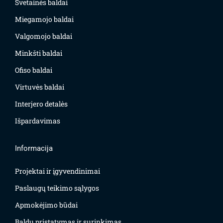
Svetainės baldai
Miegamojo baldai
Valgomojo baldai
Minkšti baldai
Ofiso baldai
Virtuvės baldai
Interjero detalės
Išpardavimas
Informacija
Projektai ir įgyvendinimai
Paslaugų teikimo sąlygos
Apmokėjimo būdai
Baldų pristatymas ir surinkimas