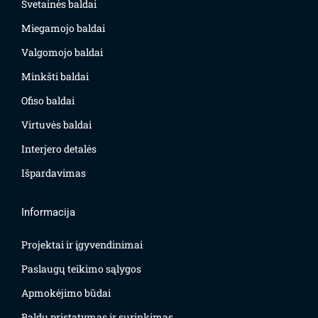
Svetainės baldai
Miegamojo baldai
Valgomojo baldai
Minkšti baldai
Ofiso baldai
Virtuvės baldai
Interjero detalės
Išpardavimas
Informacija
Projektai ir įgyvendinimai
Paslaugų teikimo sąlygos
Apmokėjimo būdai
Baldų pristatymas ir surinkimas