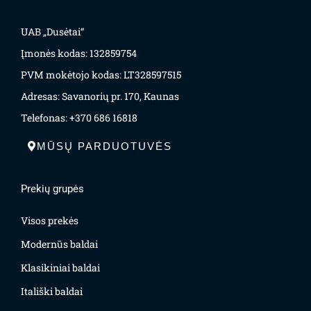
UAB „Dusėtai“
Įmonės kodas: 132859754
PVM mokėtojo kodas: LT328597515
Adresas: Savanorių pr. 170, Kaunas
Telefonas: +370 686 16818
MŪSŲ PARDUOTUVĖS
Prekių grupės
Visos prekės
Modernūs baldai
Klasikiniai baldai
Itališki baldai