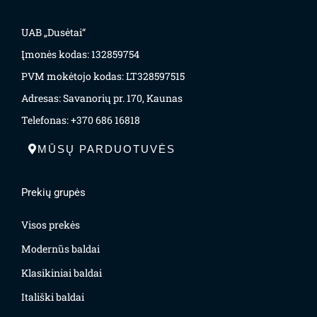
UAB „Dusėtai“
Įmonės kodas: 132859754
PVM mokėtojo kodas: LT328597515
Adresas: Savanorių pr. 170, Kaunas
Telefonas: +370 686 16818
MŪSŲ PARDUOTUVĖS
Prekių grupės
Visos prekės
Modernūs baldai
Klasikiniai baldai
Itališki baldai