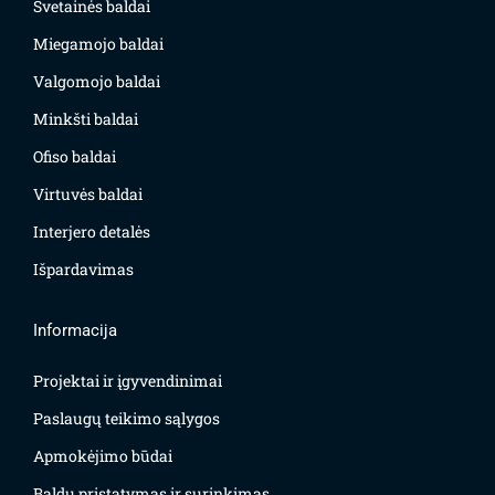
Svetainės baldai
Miegamojo baldai
Valgomojo baldai
Minkšti baldai
Ofiso baldai
Virtuvės baldai
Interjero detalės
Išpardavimas
Informacija
Projektai ir įgyvendinimai
Paslaugų teikimo sąlygos
Apmokėjimo būdai
Baldų pristatymas ir surinkimas