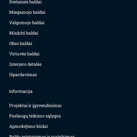
Svetainės baldai
Miegamojo baldai
Valgomojo baldai
Minkšti baldai
Ofiso baldai
Virtuvės baldai
Interjero detalės
Išpardavimas
Informacija
Projektai ir įgyvendinimai
Paslaugų teikimo sąlygos
Apmokėjimo būdai
Baldų pristatymas ir surinkimas