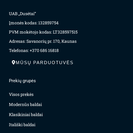
UAB „Dusėtai“
Įmonės kodas: 132859754
PVM mokėtojo kodas: LT328597515
Adresas: Savanorių pr. 170, Kaunas
Telefonas: +370 686 16818
MŪSŲ PARDUOTUVĖS
Prekių grupės
Visos prekės
Modernūs baldai
Klasikiniai baldai
Itališki baldai