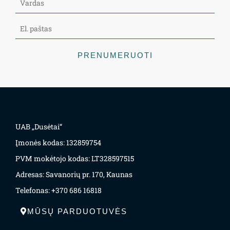
PRENUMERUOTI
UAB „Dusėtai“
Įmonės kodas: 132859754
PVM mokėtojo kodas: LT328597515
Adresas: Savanorių pr. 170, Kaunas
Telefonas: +370 686 16818
MŪSŲ PARDUOTUVĖS