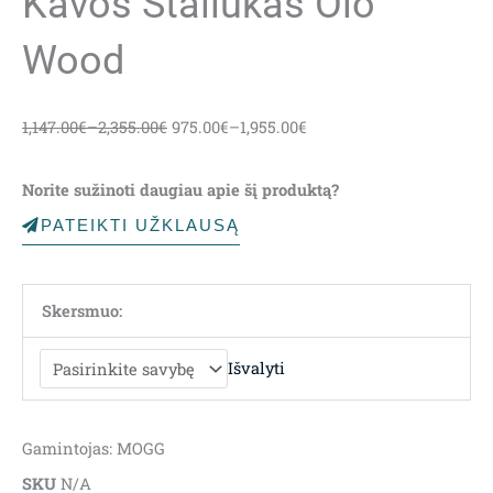
Kavos Staliukas Olo
Wood
1,147.00
€
–
2,355.00
€
975.00
€
–
1,955.00
€
Norite sužinoti daugiau apie šį produktą?
PATEIKTI UŽKLAUSĄ
Skersmuo:
Išvalyti
Gamintojas: MOGG
SKU
N/A