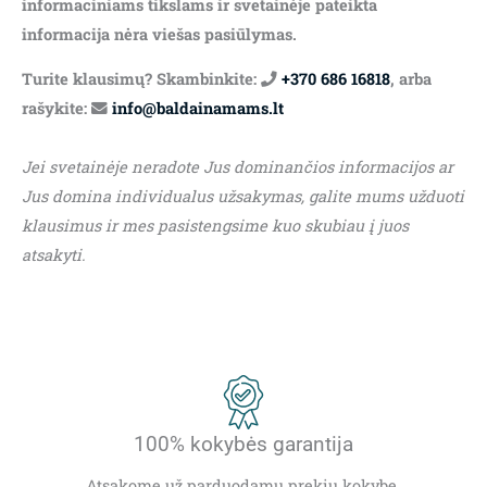
informaciniams tikslams ir svetainėje pateikta
informacija nėra viešas pasiūlymas.
Turite klausimų? Skambinkite:
+370 686 16818
, arba
rašykite:
info@baldainamams.lt
Jei svetainėje neradote Jus dominančios informacijos ar
Jus domina individualus užsakymas, galite mums užduoti
klausimus ir mes pasistengsime kuo skubiau į juos
atsakyti.
100% kokybės garantija
Atsakome už parduodamų prekių kokybę.