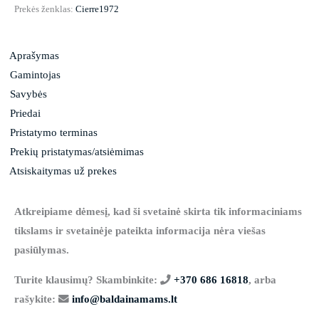
Prekės ženklas:
Cierre1972
Aprašymas
Gamintojas
Savybės
Priedai
Pristatymo terminas
Prekių pristatymas/atsiėmimas
Atsiskaitymas už prekes
Atkreipiame dėmesį, kad ši svetainė skirta tik informaciniams
tikslams ir svetainėje pateikta informacija nėra viešas
pasiūlymas.
Turite klausimų? Skambinkite:
+370 686 16818
, arba
rašykite:
info@baldainamams.lt