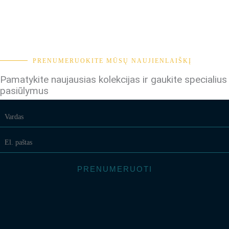
PRENUMERUOKITE MŪSŲ NAUJIENLAIŠKĮ
Pamatykite naujausias kolekcijas ir gaukite specialius
pasiūlymus
PRENUMERUOTI