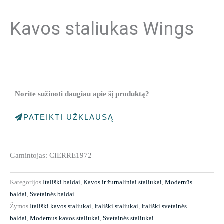
Kavos staliukas Wings
Norite sužinoti daugiau apie šį produktą?
PATEIKTI UŽKLAUSĄ
Gamintojas: CIERRE1972
Kategorijos
Itališki baldai
,
Kavos ir žurnaliniai staliukai
,
Modernūs
baldai
,
Svetainės baldai
Žymos
Itališki kavos staliukai
,
Itališki staliukai
,
Itališki svetainės
baldai
,
Modernus kavos staliukai
,
Svetainės staliukai