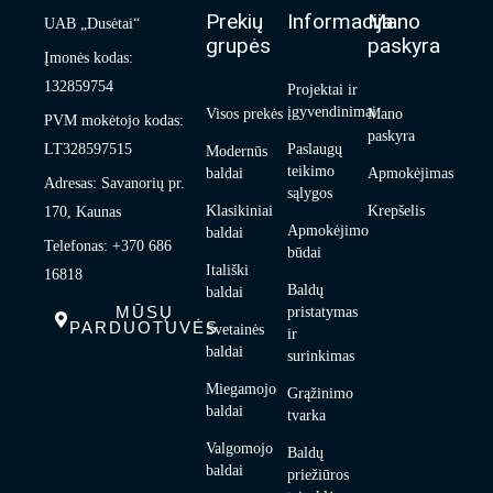
Prekių
Informacija
Mano
UAB „Dusėtai“
grupės
paskyra
Įmonės kodas:
132859754
Projektai ir
įgyvendinimai
Visos prekės
Mano
PVM mokėtojo kodas:
paskyra
LT328597515
Paslaugų
Modernūs
teikimo
baldai
Apmokėjimas
Adresas: Savanorių pr.
sąlygos
Klasikiniai
Krepšelis
170, Kaunas
Apmokėjimo
baldai
Telefonas: +370 686
būdai
Itališki
16818
Baldų
baldai
MŪSŲ
pristatymas
PARDUOTUVĖS
Svetainės
ir
baldai
surinkimas
Miegamojo
Grąžinimo
baldai
tvarka
Valgomojo
Baldų
baldai
priežiūros