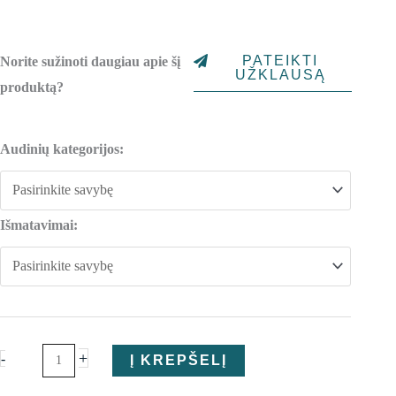
range:
1,246.00€
PATEIKTI
Norite sužinoti daugiau apie šį
through
UŽKLAUSĄ
produktą?
1,470.00€
produkto
Audinių kategorijos:
kiekis:
Kėdė
Arva
Išmatavimai:
Light
+
-
Į KREPŠELĮ