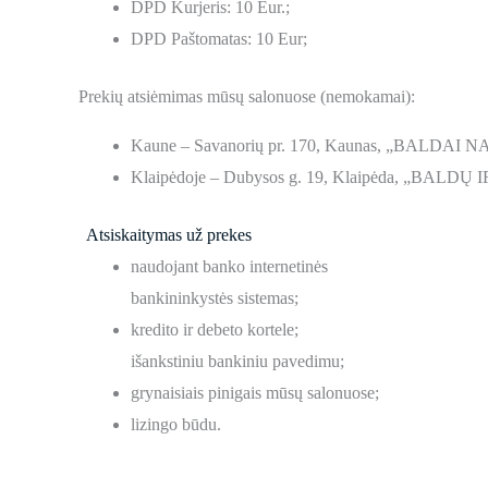
DPD Kurjeris: 10 Eur.;
DPD Paštomatas: 10 Eur;
Prekių atsiėmimas mūsų salonuose (nemokamai):
Kaune – Savanorių pr. 170, Kaunas, „BALDAI NA
Klaipėdoje – Dubysos g. 19, Klaipėda, „BALDŲ 
Atsiskaitymas už prekes
naudojant banko internetinės
bankininkystės sistemas;
kredito ir debeto kortele;
išankstiniu bankiniu pavedimu;
grynaisiais pinigais mūsų salonuose;
lizingo būdu.