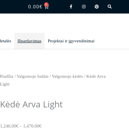
F
I
P
S
0
CART
a
n
i
e
0.00
€
c
s
n
a
e
t
t
r
b
a
e
c
o
g
r
h
o
r
e
k
a
s
-
m
t
f
detalės
Išpardavimas
Projektai ir įgyvendinimai
Pradžia
/
Valgomojo baldai
/
Valgomojo kėdės
/ Kėdė Arva
Light
Kėdė Arva Light
Price
1,246.00
€
–
1,470.00
€