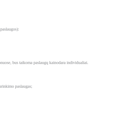
 paslaugos):
onuose, bus taikoma paslaugų kainodara individualiai.
urinkimo paslaugas;