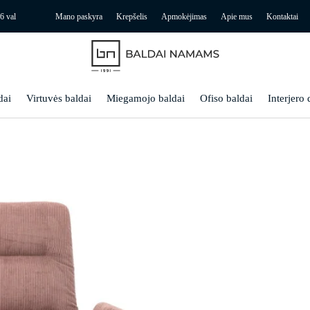
6 val
Mano paskyra
Krepšelis
Apmokėjimas
Apie mus
Kontaktai
dai
Virtuvės baldai
Miegamojo baldai
Ofiso baldai
Interjero 