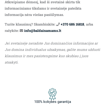
Atkreipiame dėmesį, kad ši svetainė skirta tik
informaciniams tikslams ir svetainėje pateikta
informacija nėra viešas pasiūlymas.
Turite klausimų? Skambinkite:
+370 686 16818
, arba
rašykite:
info@baldainamams.lt
Jei svetainėje neradote Jus dominančios informacijos ar
Jus domina individualus užsakymas, galite mums užduoti
klausimus ir mes pasistengsime kuo skubiau į juos
atsakyti.
100% kokybės garantija