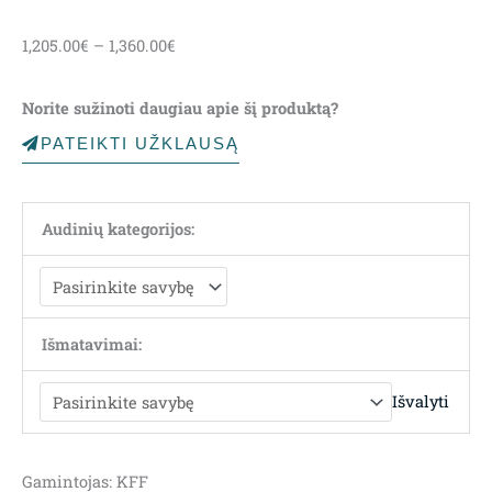
Price
1,205.00
€
–
1,360.00
€
range:
1,205.00€
Norite sužinoti daugiau apie šį produktą?
through
1,360.00€
PATEIKTI UŽKLAUSĄ
Audinių kategorijos:
Išmatavimai:
Išvalyti
Gamintojas: KFF