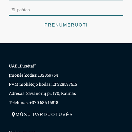
PRENUMERUOTI
UAB „Dusėtai“
Įmonės kodas: 132859754
PVM mokėtojo kodas: LT328597515
Adresas: Savanorių pr. 170, Kaunas
Telefonas: +370 686 16818
MŪSŲ PARDUOTUVĖS