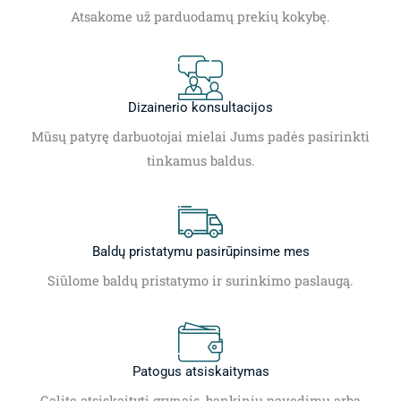
Atsakome už parduodamų prekių kokybę.
Dizainerio konsultacijos
Mūsų patyrę darbuotojai mielai Jums padės pasirinkti
tinkamus baldus.
Baldų pristatymu pasirūpinsime mes
Siūlome baldų pristatymo ir surinkimo paslaugą.
Patogus atsiskaitymas
Galite atsiskaityti grynais, bankiniu pavedimu arba