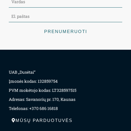
PRENUMERUOTI
UAB „Dusėtai“
Įmonės kodas: 132859754
PVM mokėtojo kodas: LT328597515
Adresas: Savanorių pr. 170, Kaunas
Telefonas: +370 686 16818
MŪSŲ PARDUOTUVĖS