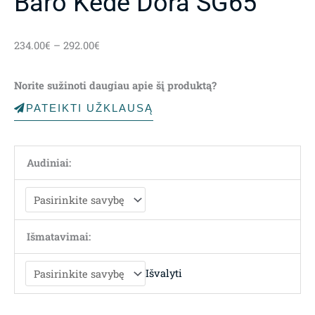
Baro Kėdė Dora SG65
Price
234.00
€
–
292.00
€
range:
234.00€
Norite sužinoti daugiau apie šį produktą?
through
292.00€
PATEIKTI UŽKLAUSĄ
Audiniai:
Išmatavimai:
Išvalyti