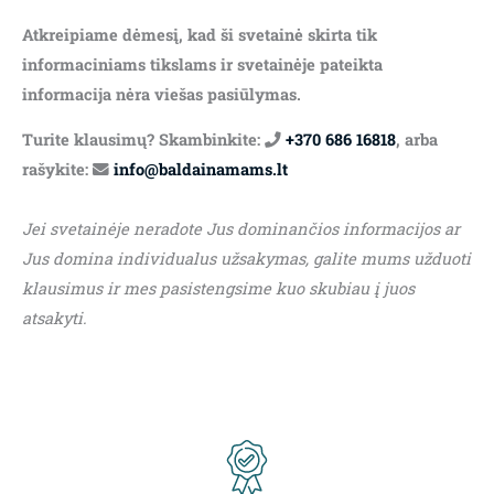
Atkreipiame dėmesį, kad ši svetainė skirta tik
informaciniams tikslams ir svetainėje pateikta
informacija nėra viešas pasiūlymas.
Turite klausimų? Skambinkite:
+370 686 16818
, arba
rašykite:
info@baldainamams.lt
Jei svetainėje neradote Jus dominančios informacijos ar
Jus domina individualus užsakymas, galite mums užduoti
klausimus ir mes pasistengsime kuo skubiau į juos
atsakyti.