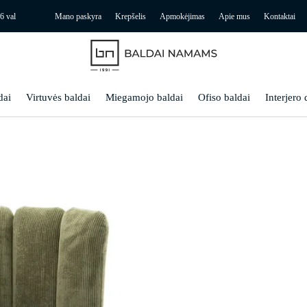
6 val
Mano paskyra
Krepšelis
Apmokėjimas
Apie mus
Kontaktai
dai
Virtuvės baldai
Miegamojo baldai
Ofiso baldai
Interjero 