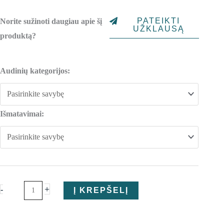
1,209.00€
PATEIKTI
Norite sužinoti daugiau apie šį
through
UŽKLAUSĄ
produktą?
1,454.00€
produkto
Audinių kategorijos:
kiekis:
Kėdė
Gaia
Išmatavimai:
+
-
Į KREPŠELĮ