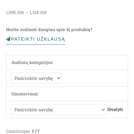
Price
1,095.00
€
–
1,318.00
€
range:
1,095.00€
Norite sužinoti daugiau apie šį produktą?
through
1,318.00€
PATEIKTI UŽKLAUSĄ
Audinių kategorijos:
Išmatavimai:
Išvalyti
Gamintojas: KFF