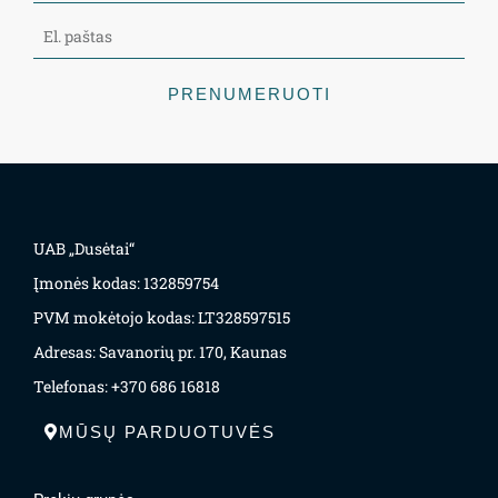
PRENUMERUOTI
UAB „Dusėtai“
Įmonės kodas: 132859754
PVM mokėtojo kodas: LT328597515
Adresas: Savanorių pr. 170, Kaunas
Telefonas: +370 686 16818
MŪSŲ PARDUOTUVĖS