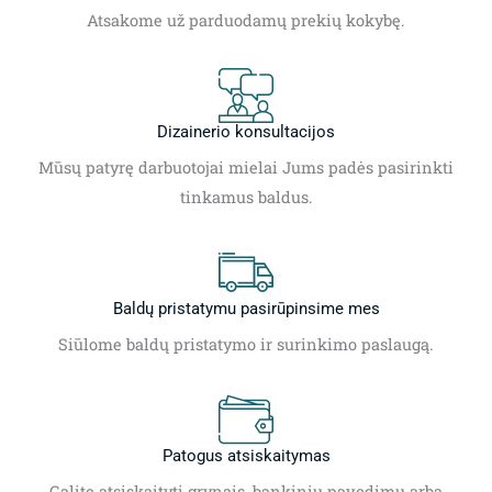
Atsakome už parduodamų prekių kokybę.
Dizainerio konsultacijos
Mūsų patyrę darbuotojai mielai Jums padės pasirinkti
tinkamus baldus.
Baldų pristatymu pasirūpinsime mes
Siūlome baldų pristatymo ir surinkimo paslaugą.
Patogus atsiskaitymas
Galite atsiskaityti grynais, bankiniu pavedimu arba