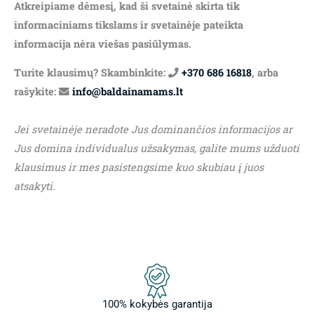
Atkreipiame dėmesį, kad ši svetainė skirta tik
informaciniams tikslams ir svetainėje pateikta
informacija nėra viešas pasiūlymas.
Turite klausimų? Skambinkite:
+370 686 16818
, arba
rašykite:
info@baldainamams.lt
Jei svetainėje neradote Jus dominančios informacijos ar
Jus domina individualus užsakymas, galite mums užduoti
klausimus ir mes pasistengsime kuo skubiau į juos
atsakyti.
100% kokybės garantija