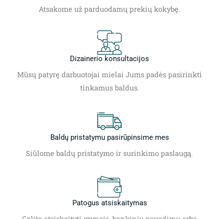
Atsakome už parduodamų prekių kokybę.
Dizainerio konsultacijos
Mūsų patyrę darbuotojai mielai Jums padės pasirinkti
tinkamus baldus.
Baldų pristatymu pasirūpinsime mes
Siūlome baldų pristatymo ir surinkimo paslaugą.
Patogus atsiskaitymas
Galite atsiskaityti grynais, bankiniu pavedimu arba