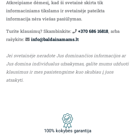
Atkreipiame dėmesį, kad ši svetainė skirta tik
informaciniams tikslams ir svetainėje pateikta
informacija nėra viešas pasiūlymas.
Turite klausimų? Skambinkite:
+370 686 16818
, arba
rašykite:
info@baldainamams.lt
Jei svetainėje neradote Jus dominančios informacijos ar
Jus domina individualus užsakymas, galite mums užduoti
klausimus ir mes pasistengsime kuo skubiau į juos
atsakyti.
100% kokybės garantija