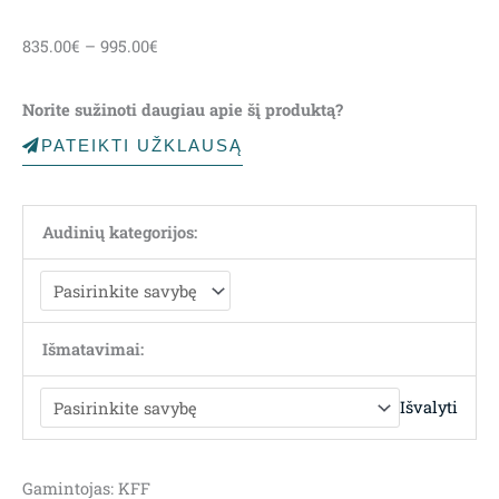
Price
835.00
€
–
995.00
€
range:
835.00€
Norite sužinoti daugiau apie šį produktą?
through
995.00€
PATEIKTI UŽKLAUSĄ
Audinių kategorijos:
Išmatavimai:
Išvalyti
Gamintojas: KFF