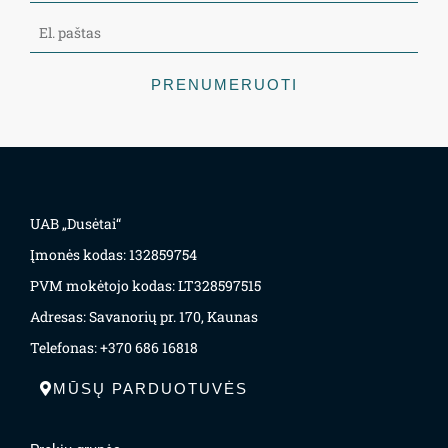
PRENUMERUOTI
UAB „Dusėtai“
Įmonės kodas: 132859754
PVM mokėtojo kodas: LT328597515
Adresas: Savanorių pr. 170, Kaunas
Telefonas: +370 686 16818
MŪSŲ PARDUOTUVĖS