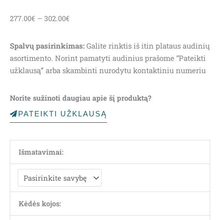
Price
277.00
€
–
302.00
€
range:
277.00€
Spalvų pasirinkimas:
Galite rinktis iš itin plataus audinių
through
asortimento. Norint pamatyti audinius prašome “Pateikti
302.00€
užklausą” arba skambinti nurodytu kontaktiniu numeriu
Norite sužinoti daugiau apie šį produktą?
PATEIKTI UŽKLAUSĄ
Išmatavimai:
Kėdės kojos: