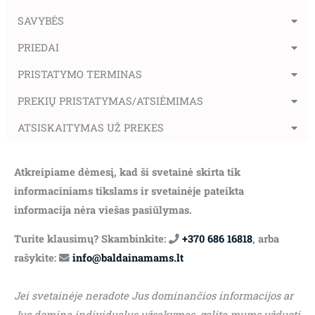
SAVYBĖS
PRIEDAI
PRISTATYMO TERMINAS
PREKIŲ PRISTATYMAS/ATSIĖMIMAS
ATSISKAITYMAS UŽ PREKES
Atkreipiame dėmesį, kad ši svetainė skirta tik
informaciniams tikslams ir svetainėje pateikta
informacija nėra viešas pasiūlymas.
Turite klausimų? Skambinkite:
+370 686 16818
, arba
rašykite:
info@baldainamams.lt
Jei svetainėje neradote Jus dominančios informacijos ar
Jus domina individualus užsakymas, galite mums užduoti