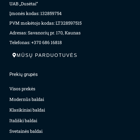
UAB „Dusėtai“
Įmonės kodas: 132859754
PVM mokėtojo kodas: LT328597515
Adresas: Savanorių pr. 170, Kaunas
Telefonas: +370 686 16818
MŪSŲ PARDUOTUVĖS
Prekių grupės
Visos prekės
Modernūs baldai
Klasikiniai baldai
Itališki baldai
Svetainės baldai