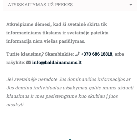
ATSISKAITYMAS UŽ PREKES
Atkreipiame dėmesį, kad ši svetainė skirta tik
informaciniams tikslams ir svetainėje pateikta
informacija nėra viešas pasiūlymas.
Turite klausimų? Skambinkite:
+370 686 16818
, arba
rašykite:
info@baldainamams.lt
Jei svetainėje neradote Jus dominančios informacijos ar
Jus domina individualus užsakymas, galite mums užduoti
klausimus ir mes pasistengsime kuo skubiau į juos
atsakyti.