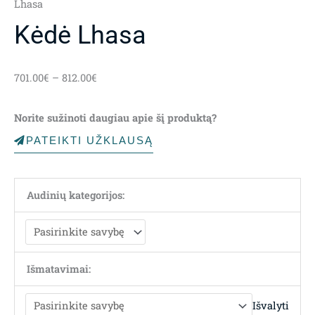
Lhasa
Kėdė Lhasa
Price
701.00
€
–
812.00
€
range:
701.00€
Norite sužinoti daugiau apie šį produktą?
through
812.00€
PATEIKTI UŽKLAUSĄ
Audinių kategorijos:
Išmatavimai:
Išvalyti