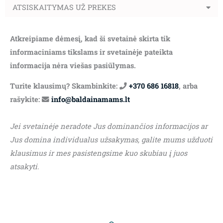
ATSISKAITYMAS UŽ PREKES
Atkreipiame dėmesį, kad ši svetainė skirta tik
informaciniams tikslams ir svetainėje pateikta
informacija nėra viešas pasiūlymas.
Turite klausimų? Skambinkite:
+370 686 16818
, arba
rašykite:
info@baldainamams.lt
Jei svetainėje neradote Jus dominančios informacijos ar
Jus domina individualus užsakymas, galite mums užduoti
klausimus ir mes pasistengsime kuo skubiau į juos
atsakyti.