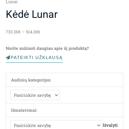
Lunar
Kėdė Lunar
Price
733.00
€
–
914.00
€
range:
733.00€
Norite sužinoti daugiau apie šį produktą?
through
914.00€
PATEIKTI UŽKLAUSĄ
Audinių kategorijos:
Išmatavimai:
Išvalyti