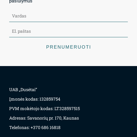
pasiūlymus
PRENUMERUOTI
UAB „Dusėtai“
Įmonės kodas: 132859754
PVM mokėtojo kodas: LT328597515
Adresas: Savanorių pr. 170, Kaunas
Telefonas: +370 686 16818