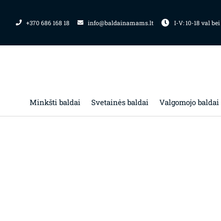
Pereiti
prie
+370 686 168 18
info@baldainamams.lt
I-V: 10-18 val bei
turinio
Minkšti baldai
Svetainės baldai
Valgomojo baldai