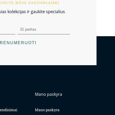
OKITE MŪSŲ NAUJIENLAIŠKĮ
as kolekcijas ir gaukite specialius
RENUMERUOTI
Mano paskyra
yvendinimai
Mano paskyra