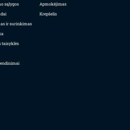
mo sąlygos
Apmokėjimas
dai
Krepšelis
as ir surinkimas
ka
 taisyklės
yvendinimai