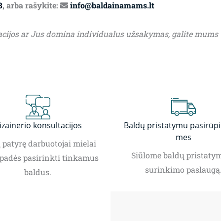
8
, arba rašykite:
info@baldainamams.lt
acijos ar Jus domina individualus užsakymas, galite mums
izainerio konsultacijos
Baldų pristatymu pasirūp
mes
patyrę darbuotojai mielai
Siūlome baldų pristatym
padės pasirinkti tinkamus
surinkimo paslaugą
baldus.