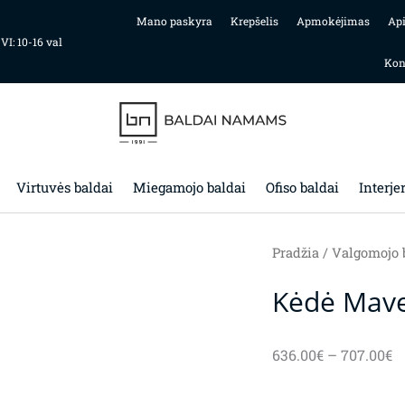
Mano paskyra
Krepšelis
Apmokėjimas
Ap
 VI: 10-16 val
Kon
Virtuvės baldai
Miegamojo baldai
Ofiso baldai
Interje
Pradžia
/
Valgomojo 
Kėdė Mave
P
636.00
€
–
707.00
€
r
6