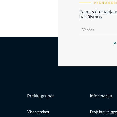
PRENUMERU
Pamatykite naujausi
pasiūlymus
P
Prekių grupės
Informacija
Visos prekės
Projektai ir įg