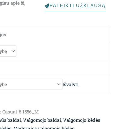
giau apie šį
PATEIKTI UŽKLAUSĄ
hrough
07.00€
jos:
Išvalyti
 Casual-6 1556_M
ūs baldai
,
Valgomojo baldai
,
Valgomojo kėdės
kėdės
,
Modernios valgomojo kėdės