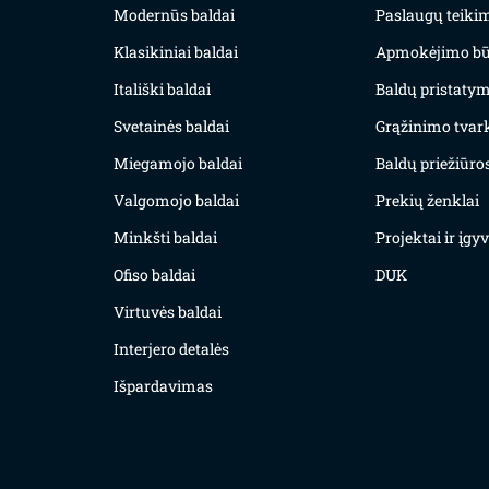
Modernūs baldai
Paslaugų teiki
Klasikiniai baldai
Apmokėjimo bū
Itališki baldai
Baldų pristatym
Svetainės baldai
Grąžinimo tvar
Miegamojo baldai
Baldų priežiūros
Valgomojo baldai
Prekių ženklai
Minkšti baldai
Projektai ir įg
Ofiso baldai
DUK
Virtuvės baldai
Interjero detalės
Išpardavimas