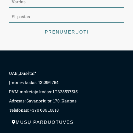
PRENUMERUOTI
UAB „Dusėtai“
Įmonės kodas: 132859754
PVM mokėtojo kodas: LT328597515
Adresas: Savanorių pr. 170, Kaunas
Telefonas: +370 686 16818
MŪSŲ PARDUOTUVĖS