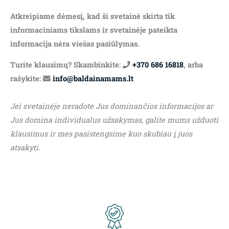
Atkreipiame dėmesį, kad ši svetainė skirta tik
informaciniams tikslams ir svetainėje pateikta
informacija nėra viešas pasiūlymas.
Turite klausimų? Skambinkite:
+370 686 16818
, arba
rašykite:
info@baldainamams.lt
Jei svetainėje neradote Jus dominančios informacijos ar
Jus domina individualus užsakymas, galite mums užduoti
klausimus ir mes pasistengsime kuo skubiau į juos
atsakyti.