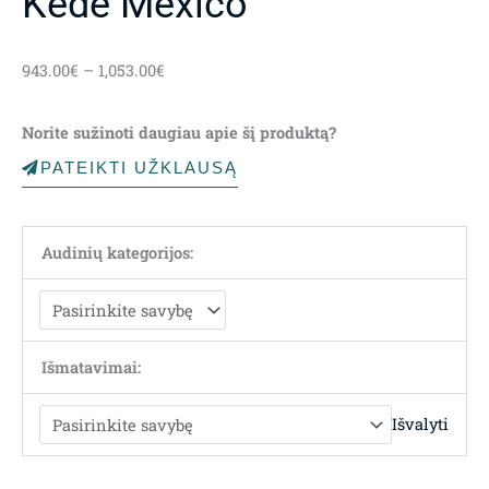
Kėdė Mexico
Price
943.00
€
–
1,053.00
€
range:
943.00€
Norite sužinoti daugiau apie šį produktą?
through
1,053.00€
PATEIKTI UŽKLAUSĄ
Audinių kategorijos:
Išmatavimai:
Išvalyti