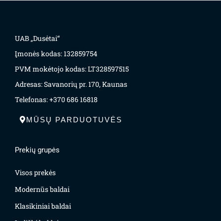
UAB „Dusėtai“
Įmonės kodas: 132859754
PVM mokėtojo kodas: LT328597515
Adresas: Savanorių pr. 170, Kaunas
Telefonas: +370 686 16818
MŪSŲ PARDUOTUVĖS
Prekių grupės
Visos prekės
Modernūs baldai
Klasikiniai baldai