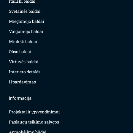
Itališki baldai
Svetainės baldai
Miegamojo baldai
Valgomojo baldai
Minkšti baldai
Ofiso baldai
Virtuvės baldai
Interjero detalės
Išpardavimas
Informacija
Projektai ir įgyvendinimai
Paslaugų teikimo sąlygos
Apmokėjimo būdai