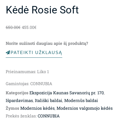
Kėdė Rosie Soft
Original
Current
650.00
€
455.00
€
price
price
was:
is:
Norite sužinoti daugiau apie šį produktą?
650.00€.
455.00€.
PATEIKTI UŽKLAUSĄ
Prieinamumas:
Liko 1
Gamintojas: CONNUBIA
Kategorijos
Ekspozicija Kaunas Savanorių pr. 170
,
Išpardavimas
,
Itališki baldai
,
Modernūs baldai
Žymos
Modernios kėdės
,
Modernios valgomojo kėdės
Prekės ženklas:
CONNUBIA