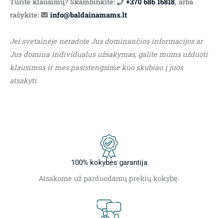
Turite klausimų? Skambinkite:
+370 686 16818
, arba
rašykite:
info@baldainamams.lt
Jei svetainėje neradote Jus dominančios informacijos ar
Jus domina individualus užsakymas, galite mums užduoti
klausimus ir mes pasistengsime kuo skubiau į juos
atsakyti.
100% kokybės garantija
Atsakome už parduodamų prekių kokybę.