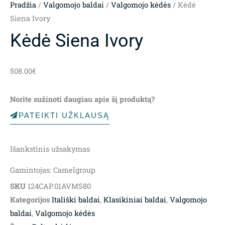
Pradžia
/
Valgomojo baldai
/
Valgomojo kėdės
/ Kėdė
Siena Ivory
Kėdė Siena Ivory
508.00
€
Norite sužinoti daugiau apie šį produktą?
PATEIKTI UŽKLAUSĄ
Išankstinis užsakymas
Gamintojas: Camelgroup
SKU
124CAP.01AVMS80
Kategorijos
Itališki baldai
,
Klasikiniai baldai
,
Valgomojo
baldai
,
Valgomojo kėdės