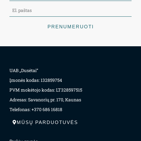
PRENUMERUOTI
UAB „Dusėtai“
Įmonės kodas: 132859754
PVM mokėtojo kodas: LT328597515
Adresas: Savanorių pr. 170, Kaunas
Telefonas: +370 686 16818
MŪSŲ PARDUOTUVĖS