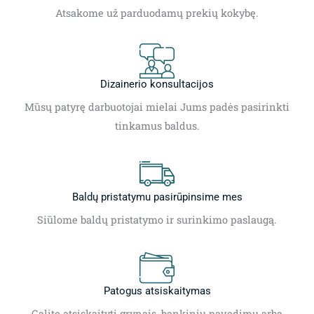
Atsakome už parduodamų prekių kokybę.
Dizainerio konsultacijos
Mūsų patyrę darbuotojai mielai Jums padės pasirinkti
tinkamus baldus.
Baldų pristatymu pasirūpinsime mes
Siūlome baldų pristatymo ir surinkimo paslaugą.
Patogus atsiskaitymas
Galite atsiskaityti grynais, bankiniu pavedimu arba