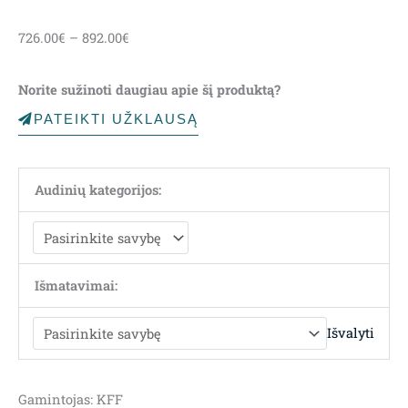
Price
726.00
€
–
892.00
€
range:
726.00€
Norite sužinoti daugiau apie šį produktą?
through
892.00€
PATEIKTI UŽKLAUSĄ
Audinių kategorijos:
Išmatavimai:
Išvalyti
Gamintojas: KFF