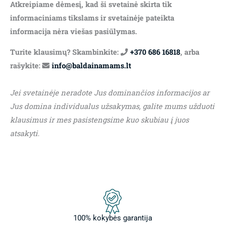
Atkreipiame dėmesį, kad ši svetainė skirta tik
informaciniams tikslams ir svetainėje pateikta
informacija nėra viešas pasiūlymas.
Turite klausimų? Skambinkite:
+370 686 16818
, arba
rašykite:
info@baldainamams.lt
Jei svetainėje neradote Jus dominančios informacijos ar
Jus domina individualus užsakymas, galite mums užduoti
klausimus ir mes pasistengsime kuo skubiau į juos
atsakyti.
100% kokybės garantija