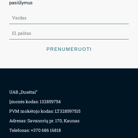
pasiūlymus
PRENUMERUOTI
UAB „Dusėtai“
Įmonės kodas: 132859754
PVM mokėtojo kodas: LT328597515
Adresas: Savanorių pr. 170, Kaunas
Telefonas: +370 686 16818