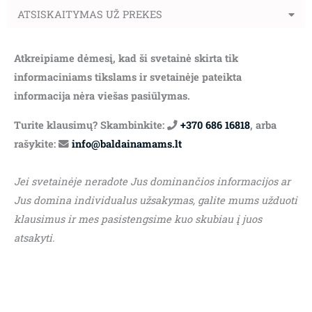
ATSISKAITYMAS UŽ PREKES
Atkreipiame dėmesį, kad ši svetainė skirta tik
informaciniams tikslams ir svetainėje pateikta
informacija nėra viešas pasiūlymas.
Turite klausimų? Skambinkite:
+370 686 16818
, arba
rašykite:
info@baldainamams.lt
Jei svetainėje neradote Jus dominančios informacijos ar
Jus domina individualus užsakymas, galite mums užduoti
klausimus ir mes pasistengsime kuo skubiau į juos
atsakyti.