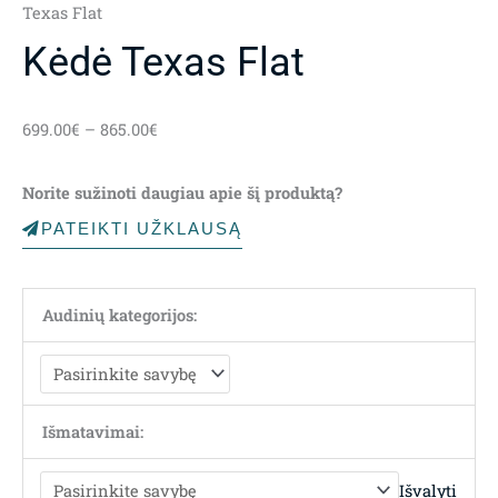
Texas Flat
Kėdė Texas Flat
Price
699.00
€
–
865.00
€
range:
699.00€
Norite sužinoti daugiau apie šį produktą?
through
865.00€
PATEIKTI UŽKLAUSĄ
Audinių kategorijos:
Išmatavimai:
Išvalyti