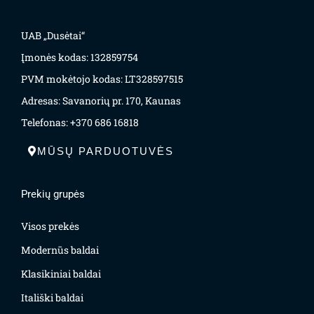
UAB „Dusėtai“
Įmonės kodas: 132859754
PVM mokėtojo kodas: LT328597515
Adresas: Savanorių pr. 170, Kaunas
Telefonas: +370 686 16818
MŪSŲ PARDUOTUVĖS
Prekių grupės
Visos prekės
Modernūs baldai
Klasikiniai baldai
Itališki baldai