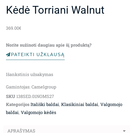
Kėdė Torriani Walnut
369.00
€
Norite sužinoti daugiau apie šį produktą?
PATEIKTI UŽKLAUSĄ
Išankstinis užsakymas
Gamintojas: Camelgroup
SKU
138SED.01NOMS27
Kategorijos
Itališki baldai
,
Klasikiniai baldai
,
Valgomojo
baldai
,
Valgomojo kėdės
APRAŠYMAS