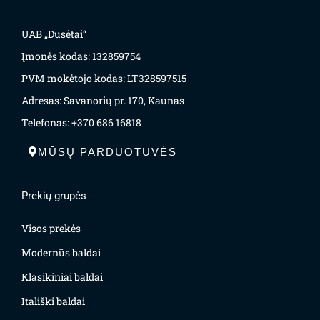
UAB „Dusėtai“
Įmonės kodas: 132859754
PVM mokėtojo kodas: LT328597515
Adresas: Savanorių pr. 170, Kaunas
Telefonas: +370 686 16818
MŪSŲ PARDUOTUVĖS
Prekių grupės
Visos prekės
Modernūs baldai
Klasikiniai baldai
Itališki baldai