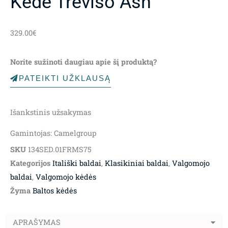
Kėdė Treviso Ash
329.00
€
Norite sužinoti daugiau apie šį produktą?
PATEIKTI UŽKLAUSĄ
Išankstinis užsakymas
Gamintojas: Camelgroup
SKU
134SED.01FRMS75
Kategorijos
Itališki baldai
,
Klasikiniai baldai
,
Valgomojo
baldai
,
Valgomojo kėdės
Žyma
Baltos kėdės
APRAŠYMAS