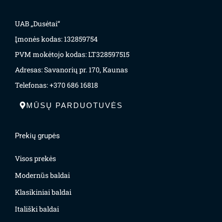
UAB „Dusėtai“
Įmonės kodas: 132859754
PVM mokėtojo kodas: LT328597515
Adresas: Savanorių pr. 170, Kaunas
Telefonas: +370 686 16818
MŪSŲ PARDUOTUVĖS
Prekių grupės
Visos prekės
Modernūs baldai
Klasikiniai baldai
Itališki baldai