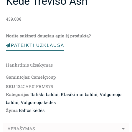
Kėdė Treviso Ash
439.00
€
Norite sužinoti daugiau apie šį produktą?
PATEIKTI UŽKLAUSĄ
Išankstinis užsakymas
Gamintojas: Camelgroup
SKU
134CAP.01FRMS75
Kategorijos
Itališki baldai
,
Klasikiniai baldai
,
Valgomojo
baldai
,
Valgomojo kėdės
Žyma
Baltos kėdės
APRAŠYMAS