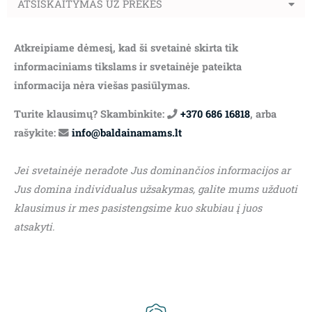
ATSISKAITYMAS UŽ PREKES
Atkreipiame dėmesį, kad ši svetainė skirta tik
informaciniams tikslams ir svetainėje pateikta
informacija nėra viešas pasiūlymas.
Turite klausimų? Skambinkite:
+370 686 16818
, arba
rašykite:
info@baldainamams.lt
Jei svetainėje neradote Jus dominančios informacijos ar
Jus domina individualus užsakymas, galite mums užduoti
klausimus ir mes pasistengsime kuo skubiau į juos
atsakyti.