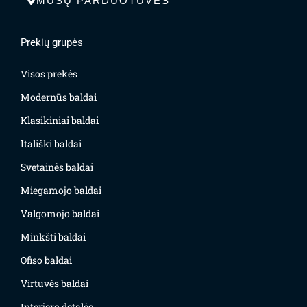
MŪSŲ PARDUOTUVĖS
Prekių grupės
Visos prekės
Modernūs baldai
Klasikiniai baldai
Itališki baldai
Svetainės baldai
Miegamojo baldai
Valgomojo baldai
Minkšti baldai
Ofiso baldai
Virtuvės baldai
Interjero detalės