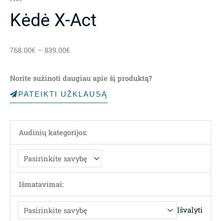
Kėdė X-Act
Price
768.00
€
–
839.00
€
range:
768.00€
Norite sužinoti daugiau apie šį produktą?
through
839.00€
PATEIKTI UŽKLAUSĄ
Audinių kategorijos:
Išmatavimai:
Išvalyti