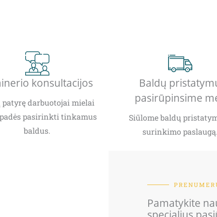
inerio konsultacijos
Baldų pristatym
pasirūpinsime m
patyrę darbuotojai mielai
padės pasirinkti tinkamus
Siūlome baldų pristatym
baldus.
surinkimo paslaugą
PRENUMERU
Pamatykite nau
specialius pas