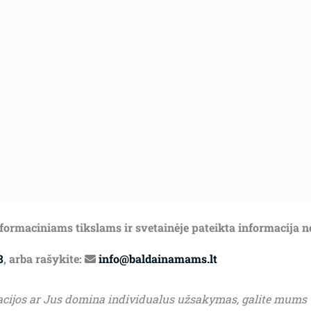
informaciniams tikslams ir svetainėje pateikta informacija 
8
, arba rašykite:
info@baldainamams.lt
acijos ar Jus domina individualus užsakymas, galite mums