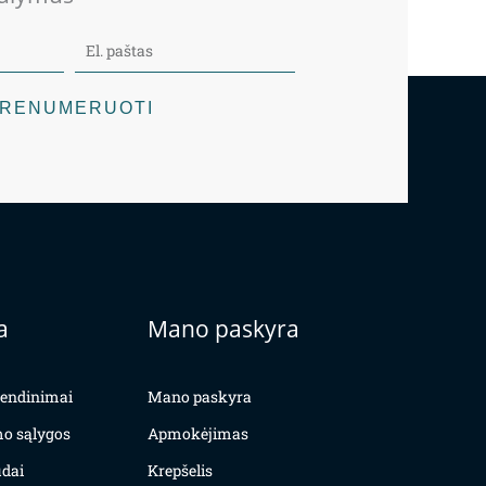
RENUMERUOTI
a
Mano paskyra
yvendinimai
Mano paskyra
mo sąlygos
Apmokėjimas
dai
Krepšelis