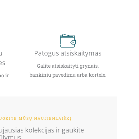
u
Patogus atsiskaitymas
es
Galite atsiskaityti grynais,
bankiniu pavedimu arba kortele.
o ir
.
OKITE MŪSŲ NAUJIENLAIŠKĮ
jausias kolekcijas ir gaukite
iūlymus