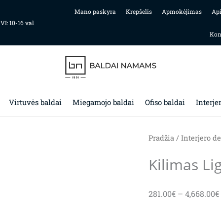
Mano paskyra
Krepšelis
Apmokėjimas
Ap
 VI: 10-16 val
Kon
Virtuvės baldai
Miegamojo baldai
Ofiso baldai
Interje
Pradžia
/
Interjero de
Kilimas L
281.00
€
–
4,668.00
€