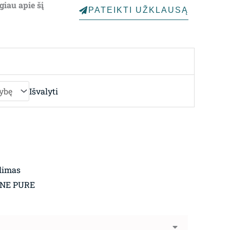
giau apie šį
PATEIKTI UŽKLAUSĄ
through
4,668.00€
Išvalyti
limas
GNE PURE