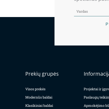
P
Prekių grupės
Informacij
Visos prekės
Projektai ir įg
Modernūs baldai
Paslaugų teiki
Klasikiniai baldai
Apmokėjimo bū