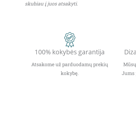
skubiau į juos atsakyti.
100% kokybės garantija
Diza
Atsakome už parduodamų prekių
Mūsų 
kokybę.
Jums 