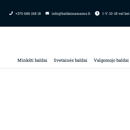
Pereiti
prie
+370 686 168 18
info@baldainamams.lt
I-V: 10-18 val bei
turinio
Minkšti baldai
Svetainės baldai
Valgomojo baldai