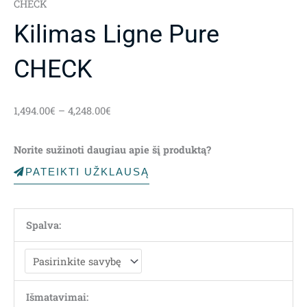
CHECK
Kilimas Ligne Pure
CHECK
Price
1,494.00
€
–
4,248.00
€
range:
1,494.00€
Norite sužinoti daugiau apie šį produktą?
through
4,248.00€
PATEIKTI UŽKLAUSĄ
Spalva:
Išmatavimai: