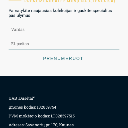
PRENUMERUOKITE MŪSŲ NAUJIENLAIŠKĮ
Pamatykite naujausias kolekcijas ir gaukite specialius
pasiūlymus
PRENUMERUOTI
UAB „Dusėtai“
Įmonės kodas: 132859754
PVM mokėtojo kodas: LT328597515
Adresas: Savanorių pr. 170, Kaunas