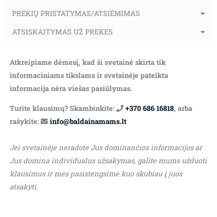
PREKIŲ PRISTATYMAS/ATSIĖMIMAS
ATSISKAITYMAS UŽ PREKES
Atkreipiame dėmesį, kad ši svetainė skirta tik
informaciniams tikslams ir svetainėje pateikta
informacija nėra viešas pasiūlymas.
Turite klausimų? Skambinkite:
+370 686 16818
, arba
rašykite:
info@baldainamams.lt
Jei svetainėje neradote Jus dominančios informacijos ar
Jus domina individualus užsakymas, galite mums užduoti
klausimus ir mes pasistengsime kuo skubiau į juos
atsakyti.