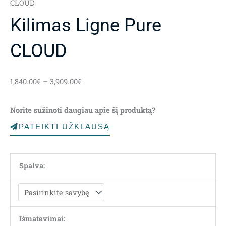
CLOUD
Kilimas Ligne Pure
CLOUD
Price
1,840.00
€
–
3,909.00
€
range:
1,840.00€
Norite sužinoti daugiau apie šį produktą?
through
3,909.00€
PATEIKTI UŽKLAUSĄ
Spalva:
Išmatavimai: