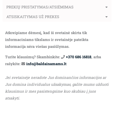
PREKIŲ PRISTATYMAS/ATSIĖMIMAS
ATSISKAITYMAS UŽ PREKES
Atkreipiame dėmesį, kad ši svetainė skirta tik
informaciniams tikslams ir svetainėje pateikta
informacija nėra viešas pasiūlymas.
Turite klausimų? Skambinkite:
+370 686 16818
, arba
rašykite:
info@baldainamams.lt
Jei svetainėje neradote Jus dominančios informacijos ar
Jus domina individualus užsakymas, galite mums užduoti
klausimus ir mes pasistengsime kuo skubiau į juos
atsakyti.