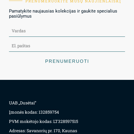
PRENUMERUOKITE MŪSŲ NAUJIENLAIŠKĮ
Pamatykite naujausias kolekcijas ir gaukite specialius
pasiūlymus
PRENUMERUOTI
UAB „Dusėtai“
Įmonės kodas: 132859754
PVM mokėtojo kodas: LT328597515
Adresas: Savanorių pr. 170, Kaunas