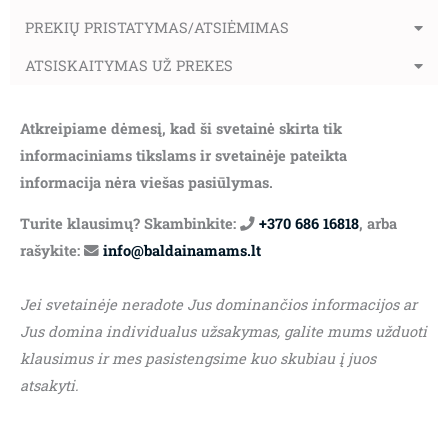
PREKIŲ PRISTATYMAS/ATSIĖMIMAS
ATSISKAITYMAS UŽ PREKES
Atkreipiame dėmesį, kad ši svetainė skirta tik
informaciniams tikslams ir svetainėje pateikta
informacija nėra viešas pasiūlymas.
Turite klausimų? Skambinkite:
+370 686 16818
, arba
rašykite:
info@baldainamams.lt
Jei svetainėje neradote Jus dominančios informacijos ar
Jus domina individualus užsakymas, galite mums užduoti
klausimus ir mes pasistengsime kuo skubiau į juos
atsakyti.