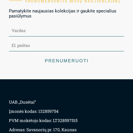
PRENUMERUOKITE MŪSŲ NAUJIENLAIŠKĮ
Pamatykite naujausias kolekcijas ir gaukite specialius
pasiūlymus
PRENUMERUOTI
UAB „Dusėtai“
Įmonės kodas: 132859754
PVM mokėtojo kodas: LT328597515
Adresas: Savanorių pr. 170, Kaunas