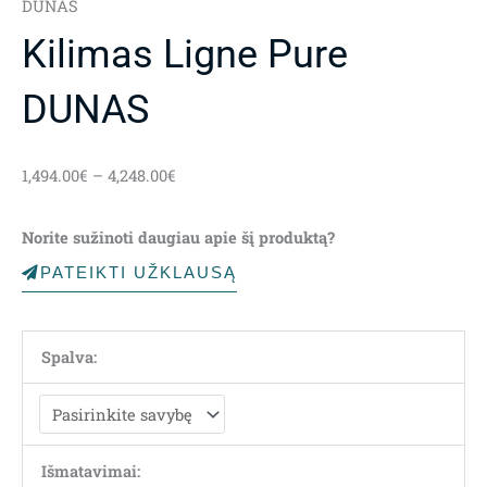
DUNAS
Kilimas Ligne Pure
DUNAS
Price
1,494.00
€
–
4,248.00
€
range:
1,494.00€
Norite sužinoti daugiau apie šį produktą?
through
4,248.00€
PATEIKTI UŽKLAUSĄ
Spalva:
Išmatavimai: