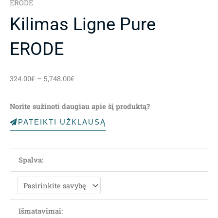
ERODE
Kilimas Ligne Pure
ERODE
Price
324.00
€
–
5,748.00
€
range:
324.00€
Norite sužinoti daugiau apie šį produktą?
through
5,748.00€
PATEIKTI UŽKLAUSĄ
Spalva:
Išmatavimai: