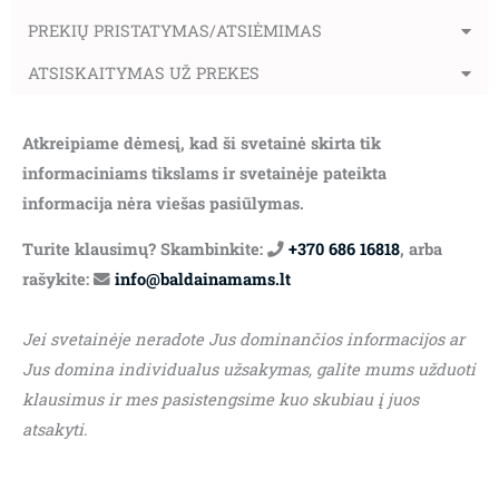
PREKIŲ PRISTATYMAS/ATSIĖMIMAS
ATSISKAITYMAS UŽ PREKES
Atkreipiame dėmesį, kad ši svetainė skirta tik
informaciniams tikslams ir svetainėje pateikta
informacija nėra viešas pasiūlymas.
Turite klausimų? Skambinkite:
+370 686 16818
, arba
rašykite:
info@baldainamams.lt
Jei svetainėje neradote Jus dominančios informacijos ar
Jus domina individualus užsakymas, galite mums užduoti
klausimus ir mes pasistengsime kuo skubiau į juos
atsakyti.