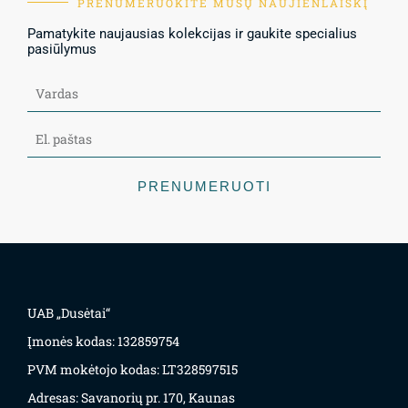
PRENUMERUOKITE MŪSŲ NAUJIENLAIŠKĮ
Pamatykite naujausias kolekcijas ir gaukite specialius
pasiūlymus
PRENUMERUOTI
UAB „Dusėtai“
Įmonės kodas: 132859754
PVM mokėtojo kodas: LT328597515
Adresas: Savanorių pr. 170, Kaunas