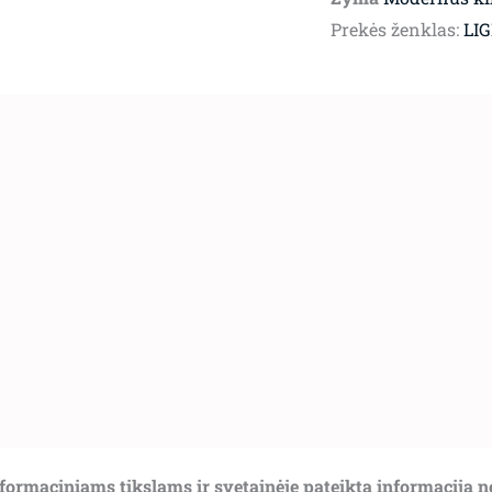
Prekės ženklas:
LI
informaciniams tikslams ir svetainėje pateikta informacija 