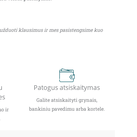
 užduoti klausimus ir mes pasistengsime kuo
u
Patogus atsiskaitymas
es
Galite atsiskaityti grynais,
bankiniu pavedimu arba kortele.
o ir
.