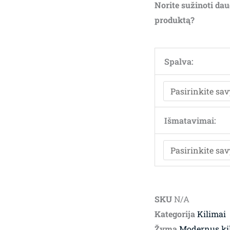
Norite sužinoti dau
produktą?
Spalva:
Išmatavimai:
SKU
N/A
Kategorija
Kilimai
Žyma
Modernus ki