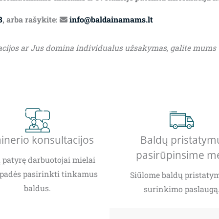
8
, arba rašykite:
info@baldainamams.lt
acijos ar Jus domina individualus užsakymas, galite mums
inerio konsultacijos
Baldų pristatym
pasirūpinsime m
patyrę darbuotojai mielai
padės pasirinkti tinkamus
Siūlome baldų pristatym
baldus.
surinkimo paslaugą