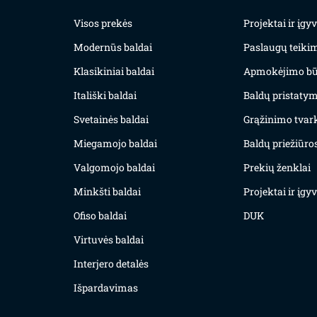
Visos prekės
Projektai ir įg
Modernūs baldai
Paslaugų teiki
Klasikiniai baldai
Apmokėjimo bū
Itališki baldai
Baldų pristatym
Svetainės baldai
Grąžinimo tvar
Miegamojo baldai
Baldų priežiūros
Valgomojo baldai
Prekių ženklai
Minkšti baldai
Projektai ir įg
Ofiso baldai
DUK
Virtuvės baldai
Interjero detalės
Išpardavimas