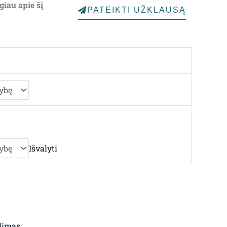
giau apie šį
PATEIKTI UŽKLAUSĄ
through
4,248.00€
Išvalyti
limas