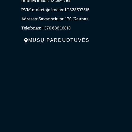
Įmonės kodas: 132859754
PVM mokėtojo kodas: LT328597515
Adresas: Savanorių pr. 170, Kaunas
Telefonas: +370 686 16818
MŪSŲ PARDUOTUVĖS