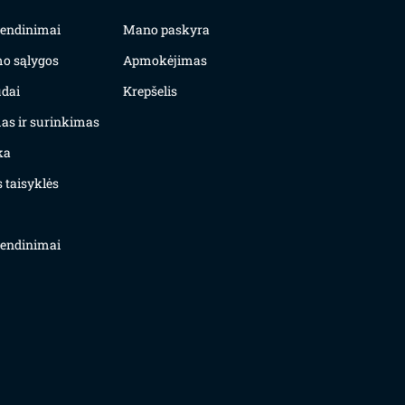
yvendinimai
Mano paskyra
mo sąlygos
Apmokėjimas
dai
Krepšelis
as ir surinkimas
ka
 taisyklės
yvendinimai