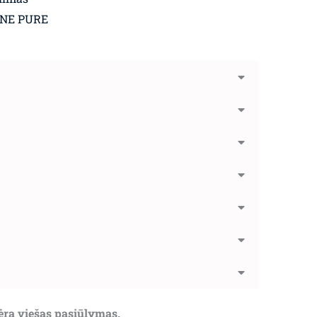
GNE PURE
nėra viešas pasiūlymas.