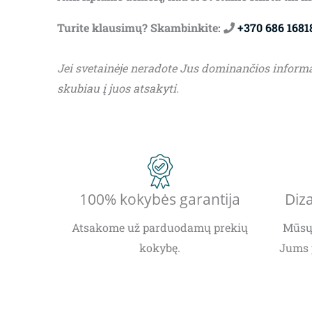
Turite klausimų? Skambinkite:
+370 686 1681
Jei svetainėje neradote Jus dominančios inform
skubiau į juos atsakyti.
100% kokybės garantija
Diza
Atsakome už parduodamų prekių
Mūsų 
kokybę.
Jums 