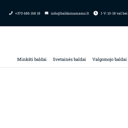
Pereiti
prie
+370 686 168 18
info@baldainamams.lt
I-V: 10-18 val bei
turinio
Minkšti baldai
Svetainės baldai
Valgomojo baldai