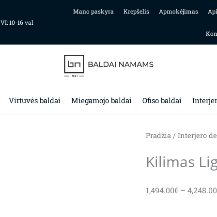
Mano paskyra
Krepšelis
Apmokėjimas
Ap
 VI: 10-16 val
Kon
Virtuvės baldai
Miegamojo baldai
Ofiso baldai
Interje
Pradžia
/
Interjero de
Kilimas Li
1,494.00
€
–
4,248.00