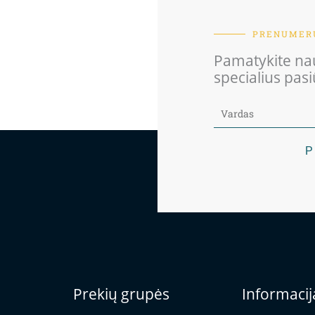
PRENUMERU
Pamatykite nau
specialius pas
P
Prekių grupės
Informacij