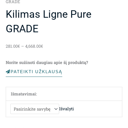
GRADE
Kilimas Ligne Pure
GRADE
Price
281.00
€
–
4,668.00
€
range:
281.00€
Norite sužinoti daugiau apie šį produktą?
through
4,668.00€
PATEIKTI UŽKLAUSĄ
Išmatavimai:
Išvalyti