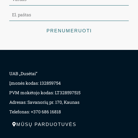
PRENUMERUOTI
UAB „Dusėtai“
Įmonės kodas: 132859754
PVM mokėtojo kodas: LT328597515
Adresas: Savanorių pr. 170, Kaunas
Telefonas: +370 686 16818
MŪSŲ PARDUOTUVĖS