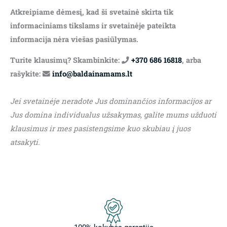
Atkreipiame dėmesį, kad ši svetainė skirta tik
informaciniams tikslams ir svetainėje pateikta
informacija nėra viešas pasiūlymas.
Turite klausimų? Skambinkite:
+370 686 16818
, arba
rašykite:
info@baldainamams.lt
Jei svetainėje neradote Jus dominančios informacijos ar
Jus domina individualus užsakymas, galite mums užduoti
klausimus ir mes pasistengsime kuo skubiau į juos
atsakyti.