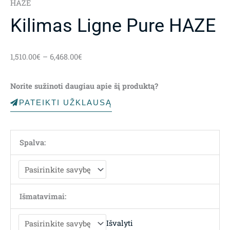
HAZE
Kilimas Ligne Pure HAZE
Price
1,510.00
€
–
6,468.00
€
range:
1,510.00€
Norite sužinoti daugiau apie šį produktą?
through
6,468.00€
PATEIKTI UŽKLAUSĄ
Spalva:
Išmatavimai:
Išvalyti