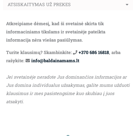
ATSISKAITYMAS UŽ PREKES
Atkreipiame dėmesį, kad ši svetainė skirta tik
informaciniams tikslams ir svetainėje pateikta
informacija nėra viešas pasiūlymas.
Turite klausimų? Skambinkite:
+370 686 16818
, arba
rašykite:
info@baldainamams.lt
Jei svetainėje neradote Jus dominančios informacijos ar
Jus domina individualus užsakymas, galite mums užduoti
klausimus ir mes pasistengsime kuo skubiau į juos
atsakyti.